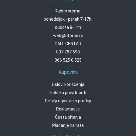
Radno vreme:
ponedeljak - petak 7-17h,
subota 8-14h
web@uforce.rs
CALL CENTAR
037 787 698
066 525 0 525
Kupovina
Uslovi korišćenja
Politika privatnosti
Detalji ugovora o prodaji
Reklamacije
Česta pitanja
Plaćanje na rate