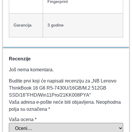
Fingerprint
Garancija
3 godine
Recenzije
Još nema komentara.
Budite prvi koji će napisati recenziju za „NB Lenovo
ThinkBook 16 G6 R5-7430U/16GB/M.2 512GB
SSD/16″FHD/Win11Pro/21KK008PYA“
Vaša adresa e-pošte neće biti objavljena.
Neophodna
polja su označena
*
Vaša ocena
*