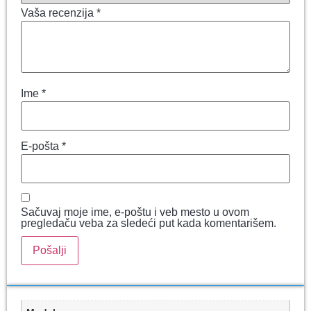
Vaša recenzija
*
Ime
*
E-pošta
*
Sačuvaj moje ime, e-poštu i veb mesto u ovom
pregledaču veba za sledeći put kada komentarišem.