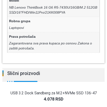
Model
NB Lenovo ThinkBook 16 G6 R5-7430U/16GB/M.2 512GB
SSD/16″FHD/Win11Pro/21KK008PYA
Robna grupa
Laptopovi
Prava potrošača
Zagarantovana sva prava kupaca po osnovu Zakona o
zaštiti potrošača.
Slični proizvodi
USB 3.2 Dock Sandberg za M.2+NVMe SSD 136-47
4.078
RSD