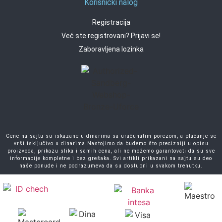
Korisnički nalog
Registracija
Već ste registrovani? Prijavi se!
Zaboravljena lozinka
Cene na sajtu su iskazane u dinarima sa uračunatim porezom, a plaćanje se
vrši isključivo u dinarima.Nastojimo da budemo što precizniji u opisu
proizvoda, prikazu slika i samih cena, ali ne možemo garantovati da su sve
informacije kompletne i bez grešaka. Svi artikli prikazani na sajtu su deo
naše ponude i ne podrazumeva da su dostupni u svakom trenutku.