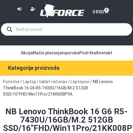
or
0
0
RSD
Akcije
Način plaćanja
Isporuka
Podrška
Kontakt
Kategorije proizvoda
Početna
/
Laptop i tablet računari
/
Laptopovi
/ NB Lenovo
ThinkBook 16 G6 R5-7430U/16GB/M.2 512GB
SSD/16″FHD/Win11Pro/21KK008PYA
NB Lenovo ThinkBook 16 G6 R5-
7430U/16GB/M.2 512GB
SSD/16″FHD/Win11Pro/21KK008