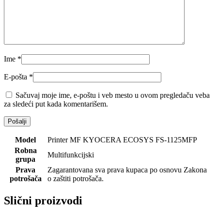
Ime
*
E-pošta
*
Sačuvaj moje ime, e-poštu i veb mesto u ovom pregledaču veba
za sledeći put kada komentarišem.
Model
Printer MF KYOCERA ECOSYS FS-1125MFP
Robna
Multifunkcijski
grupa
Prava
Zagarantovana sva prava kupaca po osnovu Zakona
potrošača
o zaštiti potrošača.
Slični proizvodi