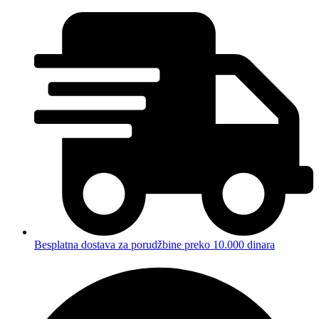
Besplatna dostava za porudžbine preko 10.000 dinara