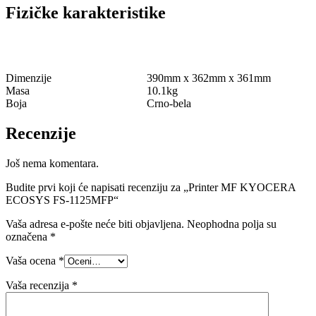
Fizičke karakteristike
Dimenzije
390mm x 362mm x 361mm
Masa
10.1kg
Boja
Crno-bela
Recenzije
Još nema komentara.
Budite prvi koji će napisati recenziju za „Printer MF KYOCERA
ECOSYS FS-1125MFP“
Vaša adresa e-pošte neće biti objavljena.
Neophodna polja su
označena
*
Vaša ocena
*
Vaša recenzija
*