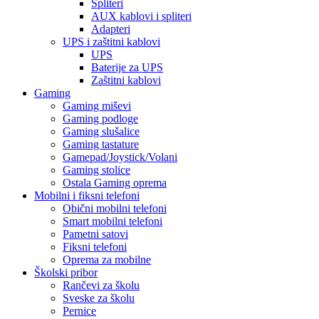
Spliteri
AUX kablovi i spliteri
Adapteri
UPS i zaštitni kablovi
UPS
Baterije za UPS
Zaštitni kablovi
Gaming
Gaming miševi
Gaming podloge
Gaming slušalice
Gaming tastature
Gamepad/Joystick/Volani
Gaming stolice
Ostala Gaming oprema
Mobilni i fiksni telefoni
Obični mobilni telefoni
Smart mobilni telefoni
Pametni satovi
Fiksni telefoni
Oprema za mobilne
Školski pribor
Rančevi za školu
Sveske za školu
Pernice