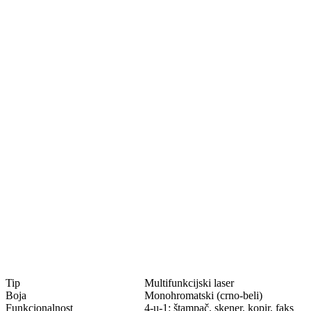
Tip
Multifunkcijski laser
Boja
Monohromatski (crno-beli)
Funkcionalnost
4-u-1: štampač, skener, kopir, faks