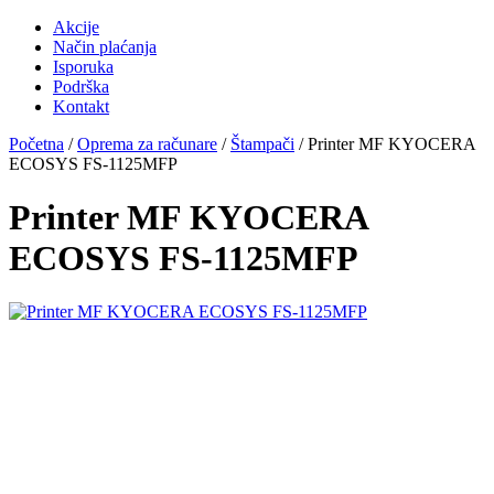
Akcije
Način plaćanja
Isporuka
Podrška
Kontakt
Početna
/
Oprema za računare
/
Štampači
/ Printer MF KYOCERA
ECOSYS FS-1125MFP
Printer MF KYOCERA
ECOSYS FS-1125MFP