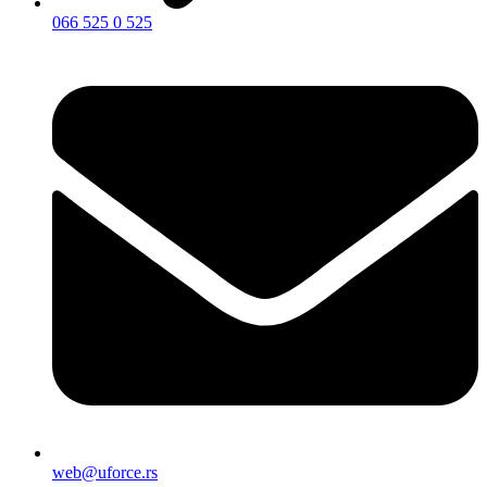
066 525 0 525
web@uforce.rs