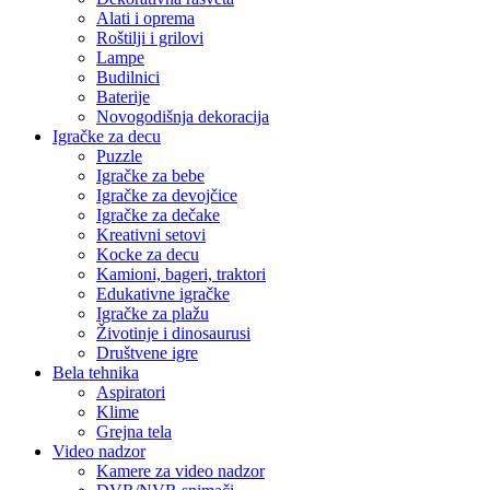
Alati i oprema
Roštilji i grilovi
Lampe
Budilnici
Baterije
Novogodišnja dekoracija
Igračke za decu
Puzzle
Igračke za bebe
Igračke za devojčice
Igračke za dečake
Kreativni setovi
Kocke za decu
Kamioni, bageri, traktori
Edukativne igračke
Igračke za plažu
Životinje i dinosaurusi
Društvene igre
Bela tehnika
Aspiratori
Klime
Grejna tela
Video nadzor
Kamere za video nadzor