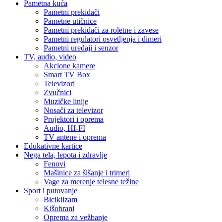
Pametna kuća
Pametni prekidači
Pametne utičnice
Pametni prekidači za roletne i zavese
Pametni regulatori osvetljenja i dimeri
Pametni uređaji i senzor
TV, audio, video
Akcione kamere
Smart TV Box
Televizori
Zvučnici
Muzičke linije
Nosači za televizor
Projektori i oprema
Audio, HI-FI
TV antene i oprema
Edukativne kartice
Nega tela, lepota i zdravlje
Fenovi
Mašinice za šišanje i trimeri
Vage za merenje telesne težine
Sport i putovanje
Biciklizam
Kišobrani
Oprema za vežbanje