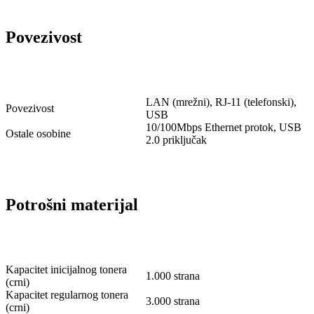
Povezivost
LAN (mrežni), RJ-11 (telefonski),
Povezivost
USB
10/100Mbps Ethernet protok, USB
Ostale osobine
2.0 priključak
Potrošni materijal
Kapacitet inicijalnog tonera
1.000 strana
(crni)
Kapacitet regularnog tonera
3.000 strana
(crni)