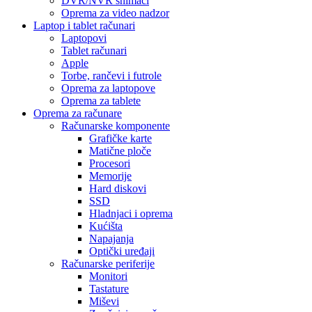
DVR/NVR snimači
Oprema za video nadzor
Laptop i tablet računari
Laptopovi
Tablet računari
Apple
Torbe, rančevi i futrole
Oprema za laptopove
Oprema za tablete
Oprema za računare
Računarske komponente
Grafičke karte
Matične ploče
Procesori
Memorije
Hard diskovi
SSD
Hladnjaci i oprema
Kućišta
Napajanja
Optički uređaji
Računarske periferije
Monitori
Tastature
Miševi