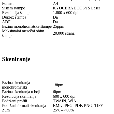
Format
A4
Sistem štampe
KYOCERA ECOSYS Laser
Rezolucija štampe
1.800 x 600 dpi
Duplex štampa
Da
ADF
Da
Brzina monohromatske štampe
25ppm
Maksimalni mesečni obim
20.000 strana
štampe
Skeniranje
Brzina skeniranja
18ipm
monohromatski
Brzina skeniranja u boji
6ipm
Rezolucija skeniranja
600 x 600 dpi
Podržani profili
TWAIN, WIA
Podržani formati skeniranja
BMP, JPEG, PDF, PNG, TIFF
Zum
25% – 400%