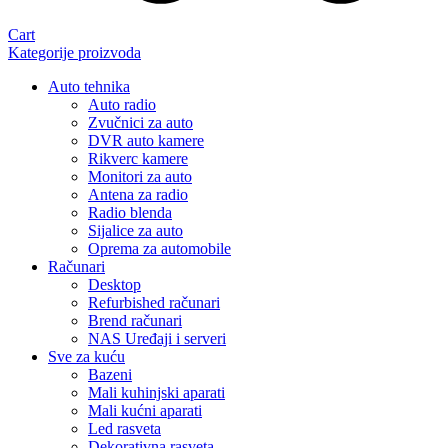
Cart
Kategorije proizvoda
Auto tehnika
Auto radio
Zvučnici za auto
DVR auto kamere
Rikverc kamere
Monitori za auto
Antena za radio
Radio blenda
Sijalice za auto
Oprema za automobile
Računari
Desktop
Refurbished računari
Brend računari
NAS Uređaji i serveri
Sve za kuću
Bazeni
Mali kuhinjski aparati
Mali kućni aparati
Led rasveta
Dekorativna rasveta