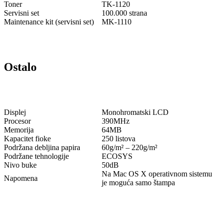
Toner
TK-1120
Servisni set
100.000 strana
Maintenance kit (servisni set)
MK-1110
Ostalo
Displej
Monohromatski LCD
Procesor
390MHz
Memorija
64MB
Kapacitet fioke
250 listova
Podržana debljina papira
60g/m² – 220g/m²
Podržane tehnologije
ECOSYS
Nivo buke
50dB
Na Mac OS X operativnom sistemu
Napomena
je moguća samo štampa