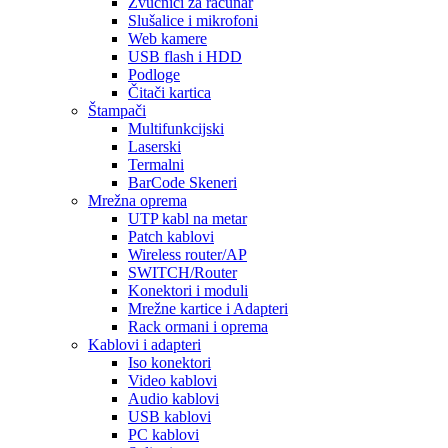
Zvučnici za računar
Slušalice i mikrofoni
Web kamere
USB flash i HDD
Podloge
Čitači kartica
Štampači
Multifunkcijski
Laserski
Termalni
BarCode Skeneri
Mrežna oprema
UTP kabl na metar
Patch kablovi
Wireless router/AP
SWITCH/Router
Konektori i moduli
Mrežne kartice i Adapteri
Rack ormani i oprema
Kablovi i adapteri
Iso konektori
Video kablovi
Audio kablovi
USB kablovi
PC kablovi