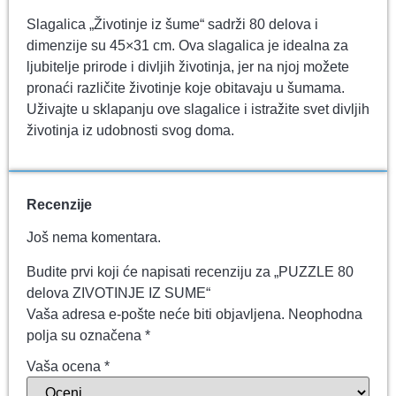
Slagalica „Životinje iz šume“ sadrži 80 delova i
dimenzije su 45×31 cm. Ova slagalica je idealna za
ljubitelje prirode i divljih životinja, jer na njoj možete
pronaći različite životinje koje obitavaju u šumama.
Uživajte u sklapanju ove slagalice i istražite svet divljih
životinja iz udobnosti svog doma.
Recenzije
Još nema komentara.
Budite prvi koji će napisati recenziju za „PUZZLE 80
delova ZIVOTINJE IZ SUME“
Vaša adresa e-pošte neće biti objavljena.
Neophodna
polja su označena
*
Vaša ocena
*