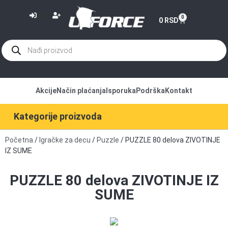
or
0
0
RSD
Akcije
Način plaćanja
Isporuka
Podrška
Kontakt
Kategorije proizvoda
Početna
/
Igračke za decu
/
Puzzle
/ PUZZLE 80 delova ZIVOTINJE
IZ SUME
PUZZLE 80 delova ZIVOTINJE IZ
SUME