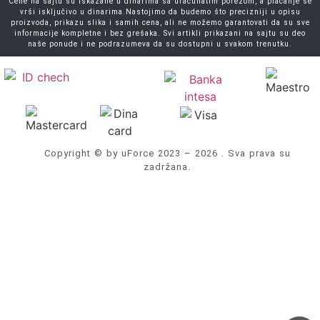
Cene na sajtu su iskazane u dinarima sa uračunatim porezom, a plaćanje se
vrši isključivo u dinarima.Nastojimo da budemo što precizniji u opisu
proizvoda, prikazu slika i samih cena, ali ne možemo garantovati da su sve
informacije kompletne i bez grešaka. Svi artikli prikazani na sajtu su deo
naše ponude i ne podrazumeva da su dostupni u svakom trenutku.
Copyright © by uForce 2023 – 2026 . Sva prava su
zadržana.