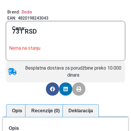
Brend:
Dodo
EAN:
4820198243043
Cena:
731
RSD
Nema na stanju
Besplatna dostava za porudžbine preko 10.000
dinara
Opis
Recenzije (0)
Deklaracija
Opis