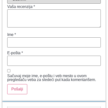
Vaša recenzija
*
Ime
*
E-pošta
*
Sačuvaj moje ime, e-poštu i veb mesto u ovom
pregledaču veba za sledeći put kada komentarišem.