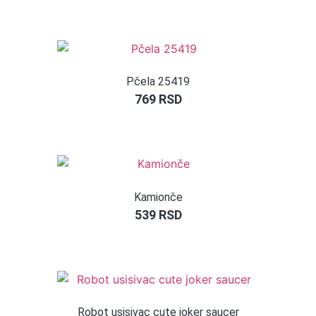
Pčela 25419
769
RSD
Kamionče
539
RSD
Robot usisivac cute joker saucer