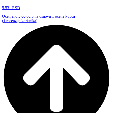
5.531
RSD
Ocenjeno
5.00
od 5 na osnovu
1
ocene kupca
(
1
recenzija korisnika)