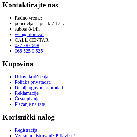
Kontaktirajte nas
Radno vreme:
ponedeljak - petak 7-17h,
subota 8-14h
web@uforce.rs
CALL CENTAR
037 787 698
066 525 0 525
Kupovina
Uslovi korišćenja
Politika privatnosti
Detalji ugovora o prodaji
Reklamacije
Česta pitanja
Plaćanje na rate
Korisnički nalog
Registracija
Već ste registrovani? Prijavi se!