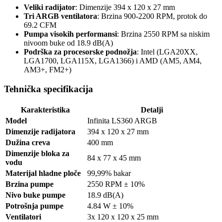
Veliki radijator
: Dimenzije 394 x 120 x 27 mm
Tri ARGB ventilatora
: Brzina 900-2200 RPM, protok do
69.2 CFM
Pumpa visokih performansi
: Brzina 2550 RPM sa niskim
nivoom buke od 18.9 dB(A)
Podrška za procesorske podnožja
: Intel (LGA20XX,
LGA1700, LGA115X, LGA1366) i AMD (AM5, AM4,
AM3+, FM2+)
Tehnička specifikacija
Karakteristika
Detalji
Model
Infinita LS360 ARGB
Dimenzije radijatora
394 x 120 x 27 mm
Dužina creva
400 mm
Dimenzije bloka za
84 x 77 x 45 mm
vodu
Materijal hladne ploče
99,99% bakar
Brzina pumpe
2550 RPM ± 10%
Nivo buke pumpe
18.9 dB(A)
Potrošnja pumpe
4.84 W ± 10%
Ventilatori
3x 120 x 120 x 25 mm