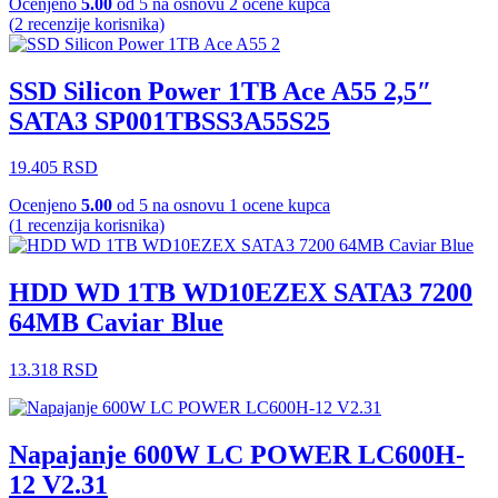
Ocenjeno
5.00
od 5 na osnovu
2
ocene kupca
(
2
recenzije korisnika)
SSD Silicon Power 1TB Ace A55 2,5″
SATA3 SP001TBSS3A55S25
19.405
RSD
Ocenjeno
5.00
od 5 na osnovu
1
ocene kupca
(
1
recenzija korisnika)
HDD WD 1TB WD10EZEX SATA3 7200
64MB Caviar Blue
13.318
RSD
Napajanje 600W LC POWER LC600H-
12 V2.31