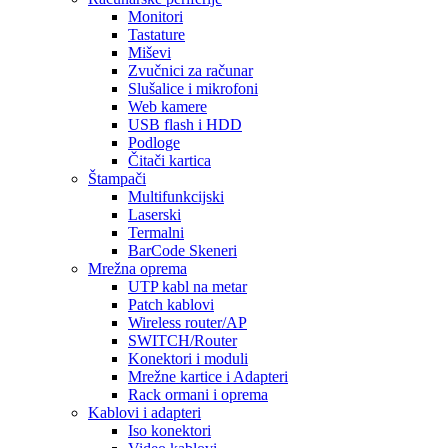
Monitori
Tastature
Miševi
Zvučnici za računar
Slušalice i mikrofoni
Web kamere
USB flash i HDD
Podloge
Čitači kartica
Štampači
Multifunkcijski
Laserski
Termalni
BarCode Skeneri
Mrežna oprema
UTP kabl na metar
Patch kablovi
Wireless router/AP
SWITCH/Router
Konektori i moduli
Mrežne kartice i Adapteri
Rack ormani i oprema
Kablovi i adapteri
Iso konektori