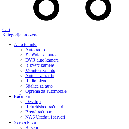
Cart
Kategorije proizvoda
Auto tehnika
Auto radio
Zvučnici za auto
DVR auto kamere
Rikverc kamere
Monitori za auto
Antena za radio
Radio blenda
Sijalice za auto
Oprema za automobile
Računari
Desktop
Refurbished računari
Brend računari
NAS Uređaji i serveri
Sve za kuću
Bazeni