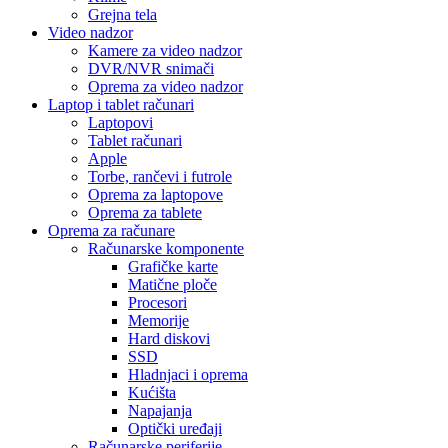
Grejna tela
Video nadzor
Kamere za video nadzor
DVR/NVR snimači
Oprema za video nadzor
Laptop i tablet računari
Laptopovi
Tablet računari
Apple
Torbe, rančevi i futrole
Oprema za laptopove
Oprema za tablete
Oprema za računare
Računarske komponente
Grafičke karte
Matične ploče
Procesori
Memorije
Hard diskovi
SSD
Hladnjaci i oprema
Kućišta
Napajanja
Optički uređaji
Računarske periferije