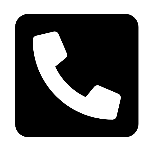
Skočite
na
sadržaj