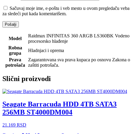
Sačuvaj moje ime, e-poštu i veb mesto u ovom pregledaču veba
za sledeći put kada komentarišem.
Raidmax INFINITAS 360 ARGB LS360BK Vodeno
Model
procesorsko hlađenje
Robna
Hladnjaci i oprema
grupa
Prava
Zagarantovana sva prava kupaca po osnovu Zakona o
potrošača
zaštiti potrošača.
Slični proizvodi
Seagate Barracuda HDD 4TB SATA3
256MB ST4000DM004
21.169
RSD