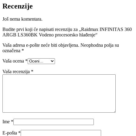
Recenzije
Još nema komentara.
Budite prvi koji će napisati recenziju za „Raidmax INFINITAS 360
ARGB LS360BK Vodeno procesorsko hlađenje“
Vaša adresa e-pošte neće biti objavljena.
Neophodna polja su
označena
*
Vaša ocena
*
Vaša recenzija
*
Ime
*
E-pošta
*