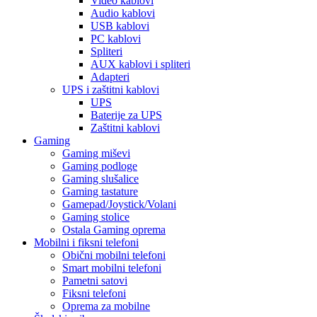
Video kablovi
Audio kablovi
USB kablovi
PC kablovi
Spliteri
AUX kablovi i spliteri
Adapteri
UPS i zaštitni kablovi
UPS
Baterije za UPS
Zaštitni kablovi
Gaming
Gaming miševi
Gaming podloge
Gaming slušalice
Gaming tastature
Gamepad/Joystick/Volani
Gaming stolice
Ostala Gaming oprema
Mobilni i fiksni telefoni
Obični mobilni telefoni
Smart mobilni telefoni
Pametni satovi
Fiksni telefoni
Oprema za mobilne