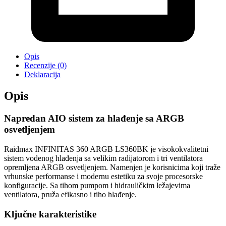
Opis
Recenzije (0)
Deklaracija
Opis
Napredan AIO sistem za hlađenje sa ARGB
osvetljenjem
Raidmax INFINITAS 360 ARGB LS360BK je visokokvalitetni
sistem vodenog hlađenja sa velikim radijatorom i tri ventilatora
opremljena ARGB osvetljenjem. Namenjen je korisnicima koji traže
vrhunske performanse i modernu estetiku za svoje procesorske
konfiguracije. Sa tihom pumpom i hidrauličkim ležajevima
ventilatora, pruža efikasno i tiho hlađenje.
Ključne karakteristike