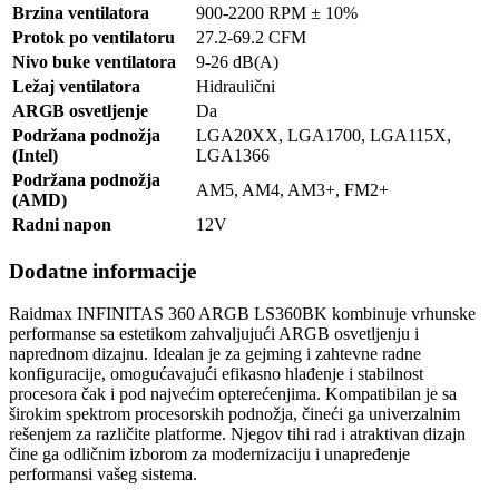
Brzina ventilatora
900-2200 RPM ± 10%
Protok po ventilatoru
27.2-69.2 CFM
Nivo buke ventilatora
9-26 dB(A)
Ležaj ventilatora
Hidraulični
ARGB osvetljenje
Da
Podržana podnožja
LGA20XX, LGA1700, LGA115X,
(Intel)
LGA1366
Podržana podnožja
AM5, AM4, AM3+, FM2+
(AMD)
Radni napon
12V
Dodatne informacije
Raidmax INFINITAS 360 ARGB LS360BK kombinuje vrhunske
performanse sa estetikom zahvaljujući ARGB osvetljenju i
naprednom dizajnu. Idealan je za gejming i zahtevne radne
konfiguracije, omogućavajući efikasno hlađenje i stabilnost
procesora čak i pod najvećim opterećenjima. Kompatibilan je sa
širokim spektrom procesorskih podnožja, čineći ga univerzalnim
rešenjem za različite platforme. Njegov tihi rad i atraktivan dizajn
čine ga odličnim izborom za modernizaciju i unapređenje
performansi vašeg sistema.