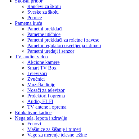
Školski pribor
Rančevi za školu
Sveske za školu
Pernice
Pametna kuća
Pametni prekidači
Pametne utičnice
Pametni prekidači za roletne i zavese
Pametni regulatori osvetljenja i dimeri
Pametni uređaji i senzor
TV, audio, video
Akcione kamere
Smart TV Box
Televizori
Zvučnici
Muzičke linije
Nosači za televizor
Projektori i oprema
Audio, HI-FI
TV antene i oprema
Edukativne kartice
Nega tela, lepota i zdravlje
Fenovi
Mašinice za šišanje i trimeri
Vage za merenje telesne težine