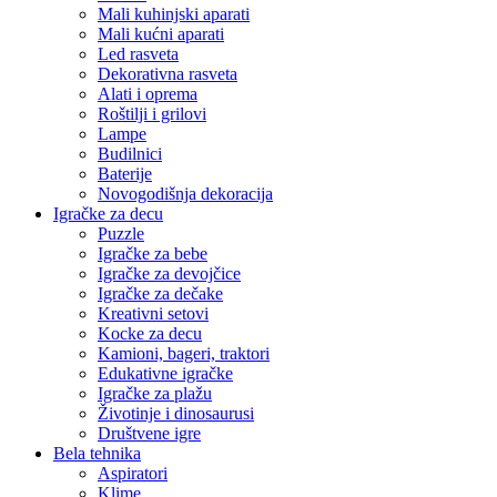
Mali kuhinjski aparati
Mali kućni aparati
Led rasveta
Dekorativna rasveta
Alati i oprema
Roštilji i grilovi
Lampe
Budilnici
Baterije
Novogodišnja dekoracija
Igračke za decu
Puzzle
Igračke za bebe
Igračke za devojčice
Igračke za dečake
Kreativni setovi
Kocke za decu
Kamioni, bageri, traktori
Edukativne igračke
Igračke za plažu
Životinje i dinosaurusi
Društvene igre
Bela tehnika
Aspiratori
Klime