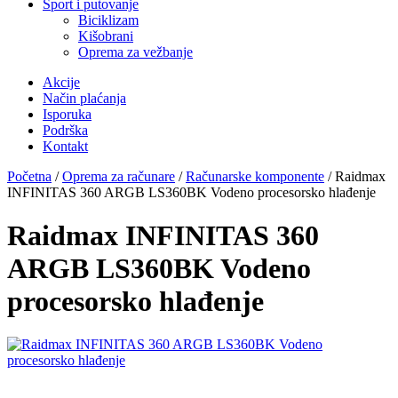
Sport i putovanje
Biciklizam
Kišobrani
Oprema za vežbanje
Akcije
Način plaćanja
Isporuka
Podrška
Kontakt
Početna
/
Oprema za računare
/
Računarske komponente
/ Raidmax
INFINITAS 360 ARGB LS360BK Vodeno procesorsko hlađenje
Raidmax INFINITAS 360
ARGB LS360BK Vodeno
procesorsko hlađenje