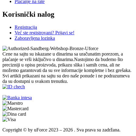
Plaćanje na rate
Korisnički nalog
Registracija
Već ste registrovani? Prijavi se!
Zaboravljena lozinka
Cene na sajtu su iskazane u dinarima sa uračunatim porezom, a
plaćanje se vrši isključivo u dinarima.Nastojimo da budemo što
precizniji u opisu proizvoda, prikazu slika i samih cena, ali ne
možemo garantovati da su sve informacije kompletne i bez grešaka.
Svi artikli prikazani na sajtu su deo naše ponude i ne podrazumeva
da su dostupni u svakom trenutku.
Copyright © by uForce 2023 – 2026 . Sva prava su zadržana.