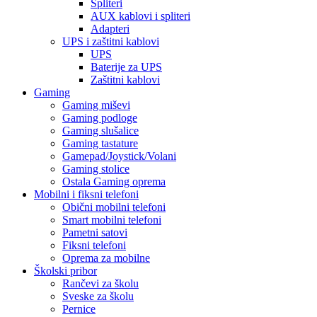
Spliteri
AUX kablovi i spliteri
Adapteri
UPS i zaštitni kablovi
UPS
Baterije za UPS
Zaštitni kablovi
Gaming
Gaming miševi
Gaming podloge
Gaming slušalice
Gaming tastature
Gamepad/Joystick/Volani
Gaming stolice
Ostala Gaming oprema
Mobilni i fiksni telefoni
Obični mobilni telefoni
Smart mobilni telefoni
Pametni satovi
Fiksni telefoni
Oprema za mobilne
Školski pribor
Rančevi za školu
Sveske za školu
Pernice