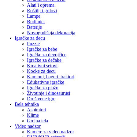
Alati i oprema
Roštilji i grilovi
Lampe
Budilnici
Baterije
Novogodišnja dekoracija
Igračke za decu
Puzzle
Igračke za bebe
Igračke za devojčice
Igračke za dečake
Kreativni setovi
Kocke za decu
Kamioni, bageri, traktori
Edukativne igračke
Igračke za plažu
Životinje i dinosaurusi
Društvene igre
Bela tehnika
Aspiratori
Klime
Grejna tela
Video nadzor
Kamere za video nadzor