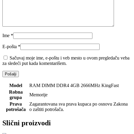
Ime
*
E-pošta
*
Sačuvaj moje ime, e-poštu i veb mesto u ovom pregledaču veba
za sledeći put kada komentarišem.
Model
RAM DIMM DDR4 4GB 2666MHz KingFast
Robna
Memorije
grupa
Prava
Zagarantovana sva prava kupaca po osnovu Zakona
potrošača
o zaštiti potrošača.
Slični proizvodi