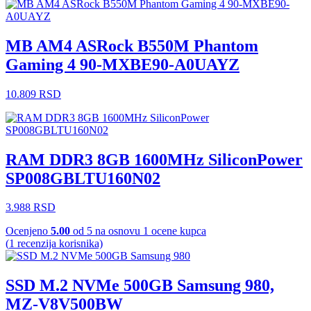
MB AM4 ASRock B550M Phantom
Gaming 4 90-MXBE90-A0UAYZ
10.809
RSD
RAM DDR3 8GB 1600MHz SiliconPower
SP008GBLTU160N02
3.988
RSD
Ocenjeno
5.00
od 5 na osnovu
1
ocene kupca
(
1
recenzija korisnika)
SSD M.2 NVMe 500GB Samsung 980,
MZ-V8V500BW