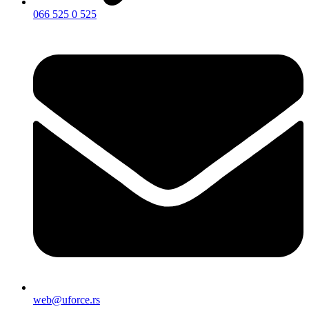
066 525 0 525
web@uforce.rs