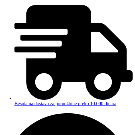
Besplatna dostava za porudžbine preko 10.000 dinara