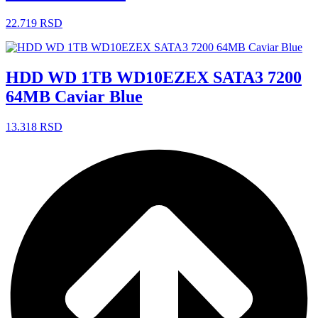
22.719
RSD
HDD WD 1TB WD10EZEX SATA3 7200
64MB Caviar Blue
13.318
RSD