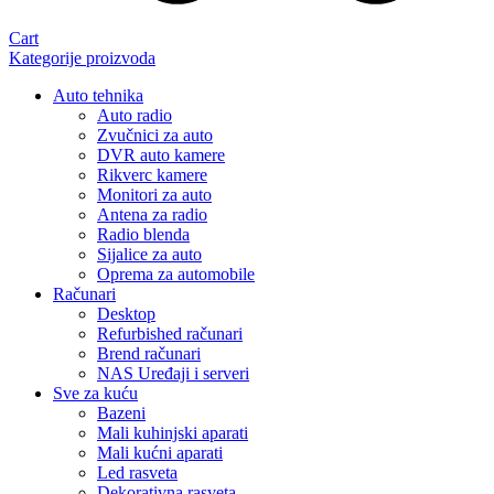
Cart
Kategorije proizvoda
Auto tehnika
Auto radio
Zvučnici za auto
DVR auto kamere
Rikverc kamere
Monitori za auto
Antena za radio
Radio blenda
Sijalice za auto
Oprema za automobile
Računari
Desktop
Refurbished računari
Brend računari
NAS Uređaji i serveri
Sve za kuću
Bazeni
Mali kuhinjski aparati
Mali kućni aparati
Led rasveta
Dekorativna rasveta