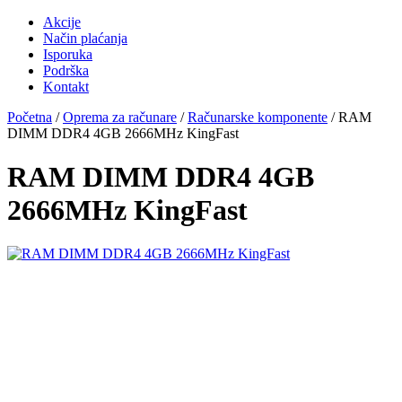
Akcije
Način plaćanja
Isporuka
Podrška
Kontakt
Početna
/
Oprema za računare
/
Računarske komponente
/ RAM
DIMM DDR4 4GB 2666MHz KingFast
RAM DIMM DDR4 4GB
2666MHz KingFast