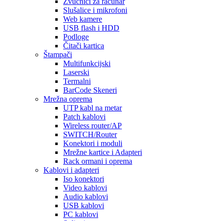
Zvučnici za računar
Slušalice i mikrofoni
Web kamere
USB flash i HDD
Podloge
Čitači kartica
Štampači
Multifunkcijski
Laserski
Termalni
BarCode Skeneri
Mrežna oprema
UTP kabl na metar
Patch kablovi
Wireless router/AP
SWITCH/Router
Konektori i moduli
Mrežne kartice i Adapteri
Rack ormani i oprema
Kablovi i adapteri
Iso konektori
Video kablovi
Audio kablovi
USB kablovi
PC kablovi