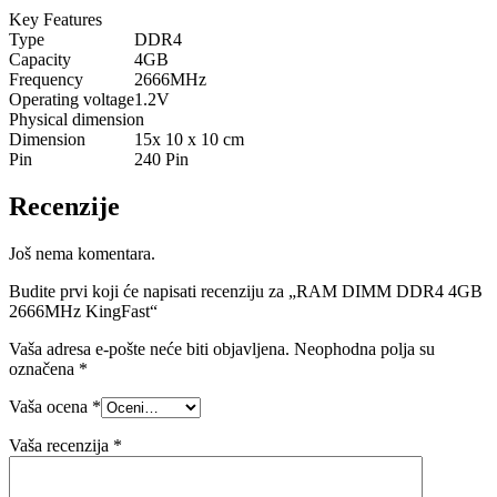
Key Features
Type
DDR4
Capacity
4GB
Frequency
2666MHz
Operating voltage
1.2V
Physical dimension
Dimension
15x 10 x 10 cm
Pin
240 Pin
Recenzije
Još nema komentara.
Budite prvi koji će napisati recenziju za „RAM DIMM DDR4 4GB
2666MHz KingFast“
Vaša adresa e-pošte neće biti objavljena.
Neophodna polja su
označena
*
Vaša ocena
*
Vaša recenzija
*