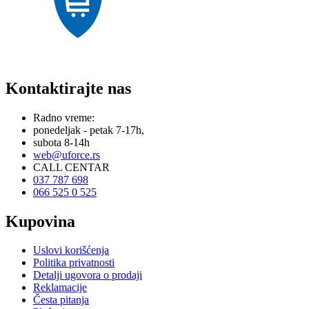
Kontaktirajte nas
Radno vreme:
ponedeljak - petak 7-17h,
subota 8-14h
web@uforce.rs
CALL CENTAR
037 787 698
066 525 0 525
Kupovina
Uslovi korišćenja
Politika privatnosti
Detalji ugovora o prodaji
Reklamacije
Česta pitanja