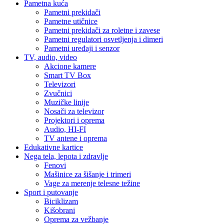
Pametna kuća
Pametni prekidači
Pametne utičnice
Pametni prekidači za roletne i zavese
Pametni regulatori osvetljenja i dimeri
Pametni uređaji i senzor
TV, audio, video
Akcione kamere
Smart TV Box
Televizori
Zvučnici
Muzičke linije
Nosači za televizor
Projektori i oprema
Audio, HI-FI
TV antene i oprema
Edukativne kartice
Nega tela, lepota i zdravlje
Fenovi
Mašinice za šišanje i trimeri
Vage za merenje telesne težine
Sport i putovanje
Biciklizam
Kišobrani
Oprema za vežbanje