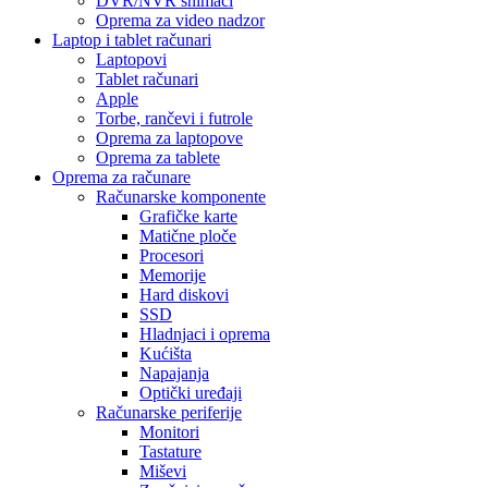
DVR/NVR snimači
Oprema za video nadzor
Laptop i tablet računari
Laptopovi
Tablet računari
Apple
Torbe, rančevi i futrole
Oprema za laptopove
Oprema za tablete
Oprema za računare
Računarske komponente
Grafičke karte
Matične ploče
Procesori
Memorije
Hard diskovi
SSD
Hladnjaci i oprema
Kućišta
Napajanja
Optički uređaji
Računarske periferije
Monitori
Tastature
Miševi