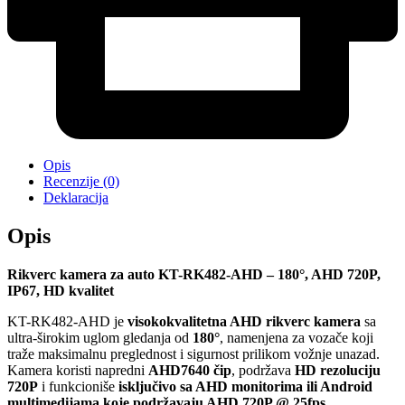
Opis
Recenzije (0)
Deklaracija
Opis
Rikverc kamera za auto KT-RK482-AHD – 180°, AHD 720P,
IP67, HD kvalitet
KT-RK482-AHD je
visokokvalitetna AHD rikverc kamera
sa
ultra-širokim uglom gledanja od
180°
, namenjena za vozače koji
traže maksimalnu preglednost i sigurnost prilikom vožnje unazad.
Kamera koristi napredni
AHD7640 čip
, podržava
HD rezoluciju
720P
i funkcioniše
isključivo sa AHD monitorima ili Android
multimedijama koje podržavaju AHD 720P @ 25fps
.