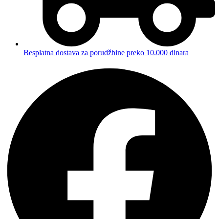
Besplatna dostava za porudžbine preko 10.000 dinara