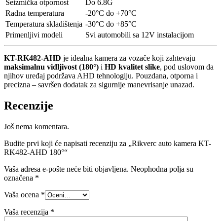
Seizmička otpornost
Do 6.8G
Radna temperatura
-20°C do +70°C
Temperatura skladištenja
-30°C do +85°C
Primenljivi modeli
Svi automobili sa 12V instalacijom
KT-RK482-AHD
je idealna kamera za vozače koji zahtevaju
maksimalnu vidljivost (180°)
i
HD kvalitet slike
, pod uslovom da
njihov uređaj podržava AHD tehnologiju. Pouzdana, otporna i
precizna – savršen dodatak za sigurnije manevrisanje unazad.
Recenzije
Još nema komentara.
Budite prvi koji će napisati recenziju za „Rikverc auto kamera KT-
RK482-AHD 180°“
Vaša adresa e-pošte neće biti objavljena.
Neophodna polja su
označena
*
Vaša ocena
*
Vaša recenzija
*