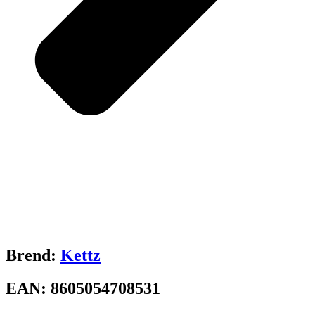
Brend:
Kettz
EAN:
8605054708531