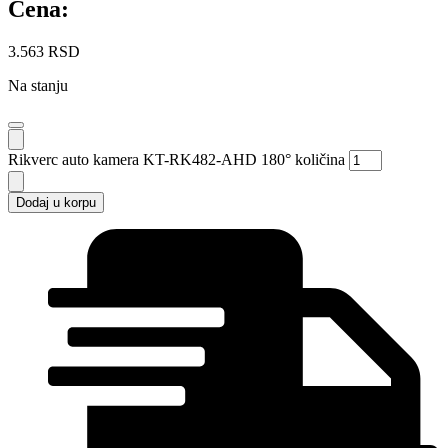
Cena:
3.563
RSD
Na stanju
Rikverc auto kamera KT-RK482-AHD 180° količina
Dodaj u korpu