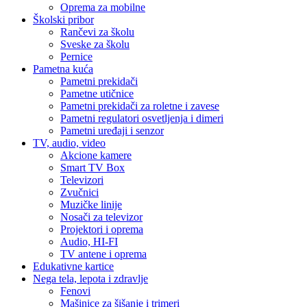
Oprema za mobilne
Školski pribor
Rančevi za školu
Sveske za školu
Pernice
Pametna kuća
Pametni prekidači
Pametne utičnice
Pametni prekidači za roletne i zavese
Pametni regulatori osvetljenja i dimeri
Pametni uređaji i senzor
TV, audio, video
Akcione kamere
Smart TV Box
Televizori
Zvučnici
Muzičke linije
Nosači za televizor
Projektori i oprema
Audio, HI-FI
TV antene i oprema
Edukativne kartice
Nega tela, lepota i zdravlje
Fenovi
Mašinice za šišanje i trimeri