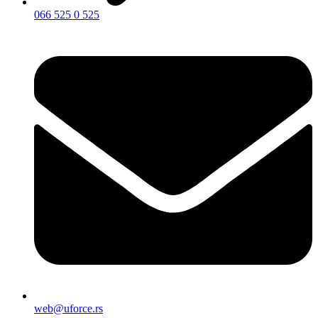
066 525 0 525
web@uforce.rs