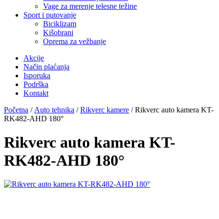
Vage za merenje telesne težine
Sport i putovanje
Biciklizam
Kišobrani
Oprema za vežbanje
Akcije
Način plaćanja
Isporuka
Podrška
Kontakt
Početna
/
Auto tehnika
/
Rikverc kamere
/ Rikverc auto kamera KT-
RK482-AHD 180°
Rikverc auto kamera KT-
RK482-AHD 180°