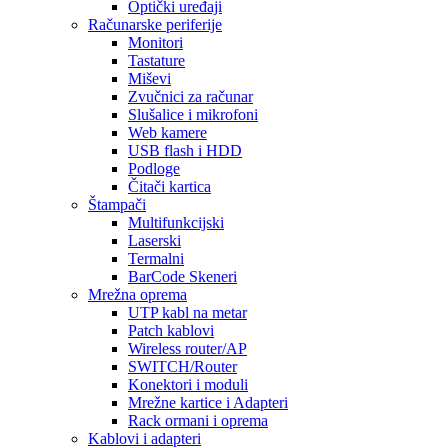
Optički uređaji
Računarske periferije
Monitori
Tastature
Miševi
Zvučnici za računar
Slušalice i mikrofoni
Web kamere
USB flash i HDD
Podloge
Čitači kartica
Štampači
Multifunkcijski
Laserski
Termalni
BarCode Skeneri
Mrežna oprema
UTP kabl na metar
Patch kablovi
Wireless router/AP
SWITCH/Router
Konektori i moduli
Mrežne kartice i Adapteri
Rack ormani i oprema
Kablovi i adapteri