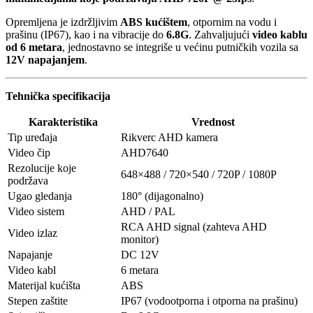
Opremljena je izdržljivim
ABS kućištem
, otpornim na vodu i
prašinu (IP67), kao i na vibracije do
6.8G
. Zahvaljujući
video kablu
od 6 metara
, jednostavno se integriše u većinu putničkih vozila sa
12V napajanjem
.
Tehnička specifikacija
Karakteristika
Vrednost
Tip uređaja
Rikverc AHD kamera
Video čip
AHD7640
Rezolucije koje
648×488 / 720×540 / 720P / 1080P
podržava
Ugao gledanja
180° (dijagonalno)
Video sistem
AHD / PAL
RCA AHD signal (zahteva AHD
Video izlaz
monitor)
Napajanje
DC 12V
Video kabl
6 metara
Materijal kućišta
ABS
Stepen zaštite
IP67 (vodootporna i otporna na prašinu)