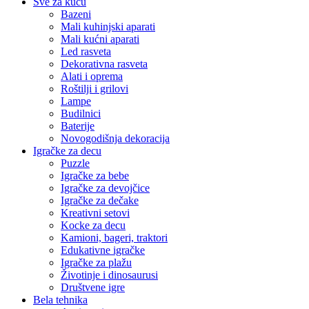
Sve za kuću
Bazeni
Mali kuhinjski aparati
Mali kućni aparati
Led rasveta
Dekorativna rasveta
Alati i oprema
Roštilji i grilovi
Lampe
Budilnici
Baterije
Novogodišnja dekoracija
Igračke za decu
Puzzle
Igračke za bebe
Igračke za devojčice
Igračke za dečake
Kreativni setovi
Kocke za decu
Kamioni, bageri, traktori
Edukativne igračke
Igračke za plažu
Životinje i dinosaurusi
Društvene igre
Bela tehnika