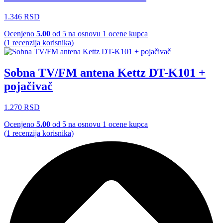
1.346
RSD
Ocenjeno
5.00
od 5 na osnovu
1
ocene kupca
(
1
recenzija korisnika)
Sobna TV/FM antena Kettz DT-K101 +
pojačivač
1.270
RSD
Ocenjeno
5.00
od 5 na osnovu
1
ocene kupca
(
1
recenzija korisnika)