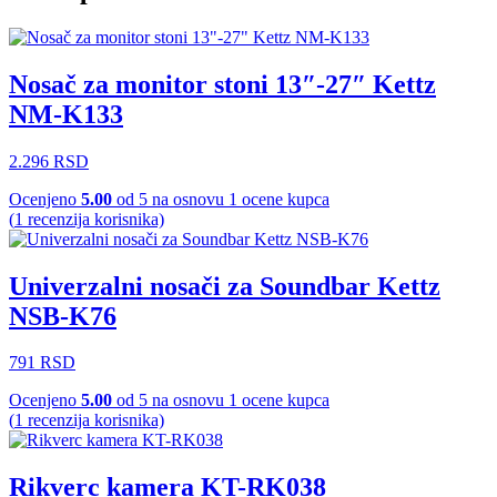
Nosač za monitor stoni 13″-27″ Kettz
NM-K133
2.296
RSD
Ocenjeno
5.00
od 5 na osnovu
1
ocene kupca
(
1
recenzija korisnika)
Univerzalni nosači za Soundbar Kettz
NSB-K76
791
RSD
Ocenjeno
5.00
od 5 na osnovu
1
ocene kupca
(
1
recenzija korisnika)
Rikverc kamera KT-RK038