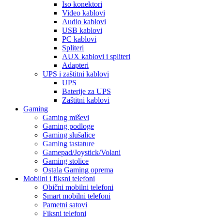
Iso konektori
Video kablovi
Audio kablovi
USB kablovi
PC kablovi
Spliteri
AUX kablovi i spliteri
Adapteri
UPS i zaštitni kablovi
UPS
Baterije za UPS
Zaštitni kablovi
Gaming
Gaming miševi
Gaming podloge
Gaming slušalice
Gaming tastature
Gamepad/Joystick/Volani
Gaming stolice
Ostala Gaming oprema
Mobilni i fiksni telefoni
Obični mobilni telefoni
Smart mobilni telefoni
Pametni satovi
Fiksni telefoni