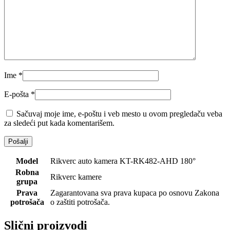
Ime
*
E-pošta
*
Sačuvaj moje ime, e-poštu i veb mesto u ovom pregledaču veba
za sledeći put kada komentarišem.
Model
Rikverc auto kamera KT-RK482-AHD 180°
Robna
Rikverc kamere
grupa
Prava
Zagarantovana sva prava kupaca po osnovu Zakona
potrošača
o zaštiti potrošača.
Slični proizvodi