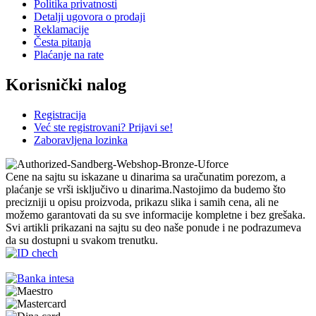
Politika privatnosti
Detalji ugovora o prodaji
Reklamacije
Česta pitanja
Plaćanje na rate
Korisnički nalog
Registracija
Već ste registrovani? Prijavi se!
Zaboravljena lozinka
Cene na sajtu su iskazane u dinarima sa uračunatim porezom, a
plaćanje se vrši isključivo u dinarima.Nastojimo da budemo što
precizniji u opisu proizvoda, prikazu slika i samih cena, ali ne
možemo garantovati da su sve informacije kompletne i bez grešaka.
Svi artikli prikazani na sajtu su deo naše ponude i ne podrazumeva
da su dostupni u svakom trenutku.