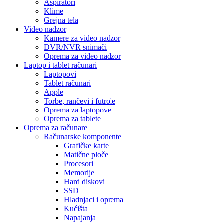
Aspiratori
Klime
Grejna tela
Video nadzor
Kamere za video nadzor
DVR/NVR snimači
Oprema za video nadzor
Laptop i tablet računari
Laptopovi
Tablet računari
Apple
Torbe, rančevi i futrole
Oprema za laptopove
Oprema za tablete
Oprema za računare
Računarske komponente
Grafičke karte
Matične ploče
Procesori
Memorije
Hard diskovi
SSD
Hladnjaci i oprema
Kućišta
Napajanja