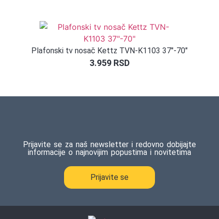
5.00
od 5
na osnovu
ocene
kupca
Plafonski tv nosač Kettz TVN-K1103 37″-70″
3.959
RSD
Prijavite se za naš newsletter i redovno dobijajte
informacije o najnovijim popustima i novitetima
Prijavite se