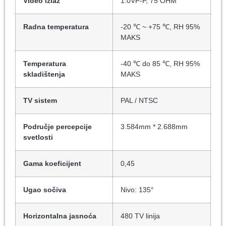
Video izlaz
1.0VP-P, 75 OHM
Radna temperatura
-20 ℃ ~ +75 ℃, RH 95%
MAKS
Temperatura
-40 ℃ do 85 ℃, RH 95%
skladištenja
MAKS
TV sistem
PAL / NTSC
Područje percepcije
3.584mm * 2.688mm
svetlosti
Gama koeficijent
0,45
Ugao sočiva
Nivo: 135°
Horizontalna jasnoća
480 TV linija