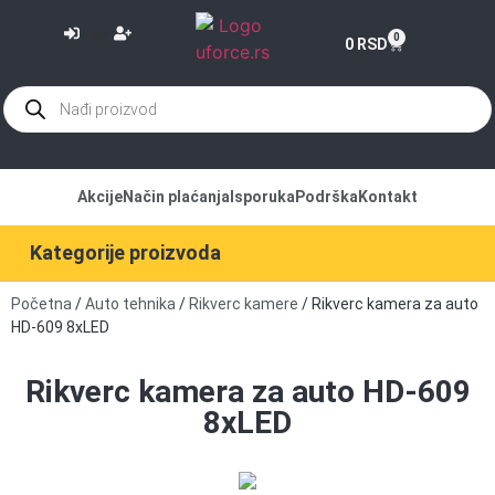
or
0
0
RSD
Akcije
Način plaćanja
Isporuka
Podrška
Kontakt
Kategorije proizvoda
Početna
/
Auto tehnika
/
Rikverc kamere
/ Rikverc kamera za auto
HD-609 8xLED
Rikverc kamera za auto HD-609
8xLED