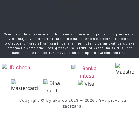
Cene na sajtu su iskazane u dinarima sa uračunatim porezom, a plaćanje se
vrši isključivo u dinarima.Nastojimo da budemo što precizniji u opisu
proizvoda, prikazu slika i samih cena, ali ne možemo garantovati da su sve
informacije kompletne i bez grešaka. Svi artikli prikazani na sajtu su deo
naše ponude i ne podrazumeva da su dostupni u svakom trenutku.
Copyright © by uForce 2023 – 2026 . Sva prava su
zadržana.