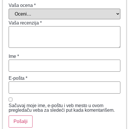
Vaša ocena
*
Vaša recenzija
*
Ime
*
E-pošta
*
Sačuvaj moje ime, e-poštu i veb mesto u ovom
pregledaču veba za sledeći put kada komentarišem.