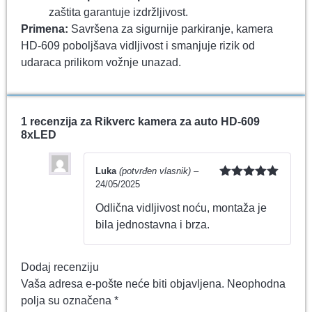
zaštita garantuje izdržljivost.
Primena:
Savršena za sigurnije parkiranje, kamera
HD-609 poboljšava vidljivost i smanjuje rizik od
udaraca prilikom vožnje unazad.
1 recenzija za
Rikverc kamera za auto HD-609
8xLED
Luka
(potvrđen vlasnik)
–
24/05/2025
Ocenjeno
sa
5
od 5
Odlična vidljivost noću, montaža je
bila jednostavna i brza.
Dodaj recenziju
Vaša adresa e-pošte neće biti objavljena.
Neophodna
polja su označena
*