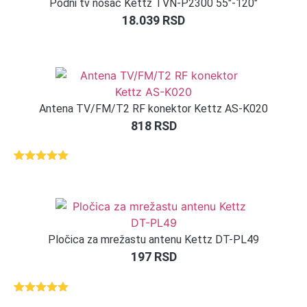
Podni tv nosač Kettz TVN-P2300 55″-120″
18.039
RSD
Antena TV/FM/T2 RF konektor Kettz AS-K020
818
RSD
Ocenjeno
1
5.00
od 5
na osnovu
ocene
kupca
Pločica za mrežastu antenu Kettz DT-PL49
197
RSD
Ocenjeno
1