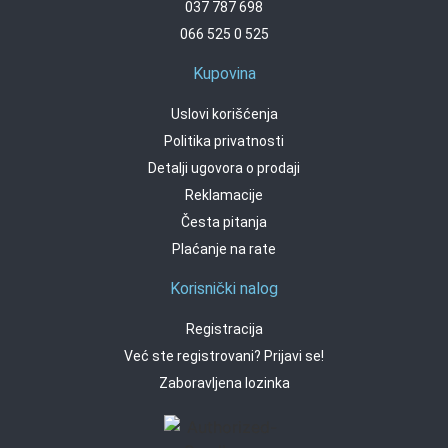
037 787 698
066 525 0 525
Kupovina
Uslovi korišćenja
Politika privatnosti
Detalji ugovora o prodaji
Reklamacije
Česta pitanja
Plaćanje na rate
Korisnički nalog
Registracija
Već ste registrovani? Prijavi se!
Zaboravljena lozinka