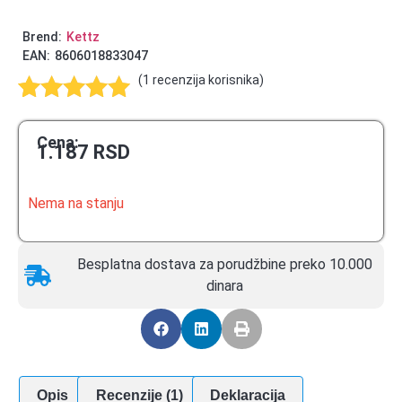
Brend:
Kettz
EAN:
8606018833047
(
1
recenzija korisnika)
Ocenjeno
1
5.00
od 5
Cena:
1.187
RSD
na osnovu
ocene kupca
Nema na stanju
Besplatna dostava za porudžbine preko 10.000
dinara
Opis
Recenzije (1)
Deklaracija