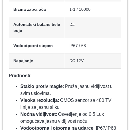
Brzina zatvarača
1-1 / 10000
Automatski balans bele
Da
boje
Vodootporni stepen
IP67 / 68
Napajanje
DC 12V
Prednosti:
Staklo protiv magle
: Pruža jasnu vidljivost u
svim uslovima.
Visoka rezolucija
: CMOS senzor sa 480 TV
linija za jasnu sliku.
Noćna vidljivost
: Osvetljenje od 0,5 Lux
omogućava jasnu vidljivost noću.
Vodootporna i otporna na udarce
: IP67/IP68