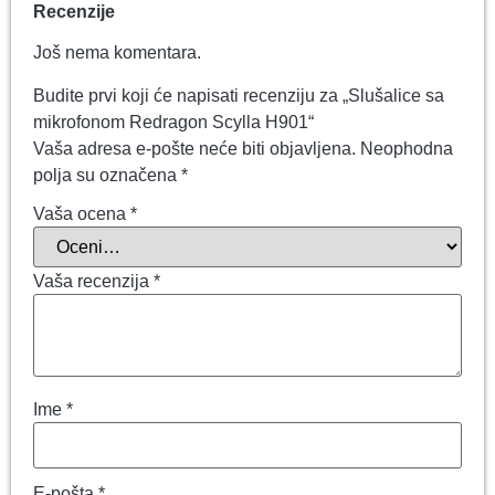
Recenzije
Još nema komentara.
Budite prvi koji će napisati recenziju za „Slušalice sa
mikrofonom Redragon Scylla H901“
Vaša adresa e-pošte neće biti objavljena.
Neophodna
polja su označena
*
Vaša ocena
*
Vaša recenzija
*
Ime
*
E-pošta
*