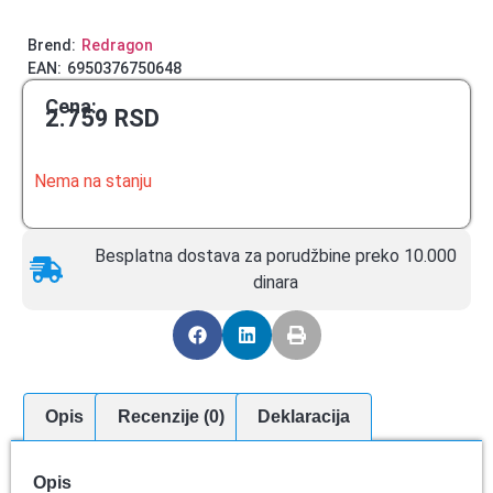
Brend:
Redragon
EAN:
6950376750648
Cena:
2.759
RSD
Nema na stanju
Besplatna dostava za porudžbine preko 10.000
dinara
Opis
Recenzije (0)
Deklaracija
Opis