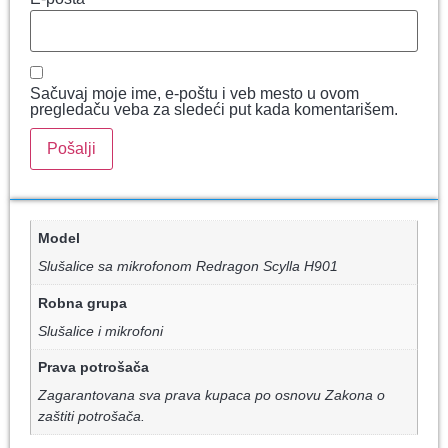
Sačuvaj moje ime, e-poštu i veb mesto u ovom
pregledaču veba za sledeći put kada komentarišem.
Model
Slušalice sa mikrofonom Redragon Scylla H901
Robna grupa
Slušalice i mikrofoni
Prava potrošača
Zagarantovana sva prava kupaca po osnovu Zakona o
zaštiti potrošača.