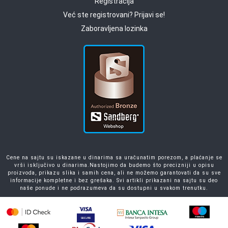
Registracija
Već ste registrovani? Prijavi se!
Zaboravljena lozinka
Cene na sajtu su iskazane u dinarima sa uračunatim porezom, a plaćanje se
vrši isključivo u dinarima.Nastojimo da budemo što precizniji u opisu
proizvoda, prikazu slika i samih cena, ali ne možemo garantovati da su sve
informacije kompletne i bez grešaka. Svi artikli prikazani na sajtu su deo
naše ponude i ne podrazumeva da su dostupni u svakom trenutku.