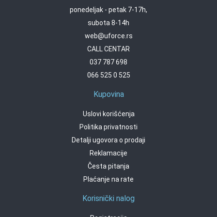
ponedeljak - petak 7-17h,
subota 8-14h
web@uforce.rs
CALL CENTAR
037 787 698
066 525 0 525
Kupovina
Uslovi korišćenja
Politika privatnosti
Detalji ugovora o prodaji
Reklamacije
Česta pitanja
Plaćanje na rate
Korisnički nalog