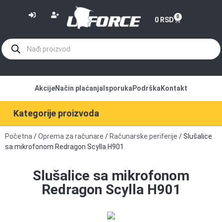
or
0
0
RSD
Akcije
Način plaćanja
Isporuka
Podrška
Kontakt
Kategorije proizvoda
Početna
/
Oprema za računare
/
Računarske periferije
/ Slušalice
sa mikrofonom Redragon Scylla H901
Slušalice sa mikrofonom
Redragon Scylla H901