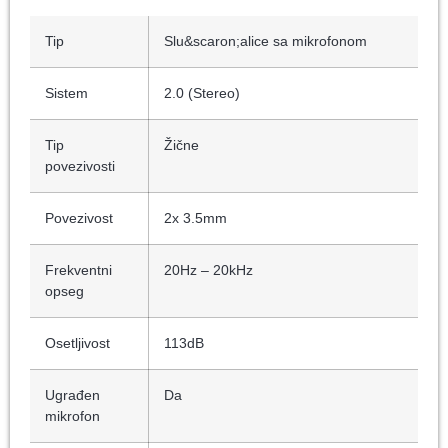
Tip
Slu&scaron;alice sa mikrofonom
Sistem
2.0 (Stereo)
Tip
Žične
povezivosti
Povezivost
2x 3.5mm
Frekventni
20Hz – 20kHz
opseg
Osetljivost
113dB
Ugrađen
Da
mikrofon