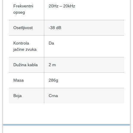
Frekventni
20Hz – 20kHz
opseg
Osetljivost
-38 dB
Kontrola
Da
jačine zvuka
Dužina kabla
2 m
Masa
286g
Boja
Crna