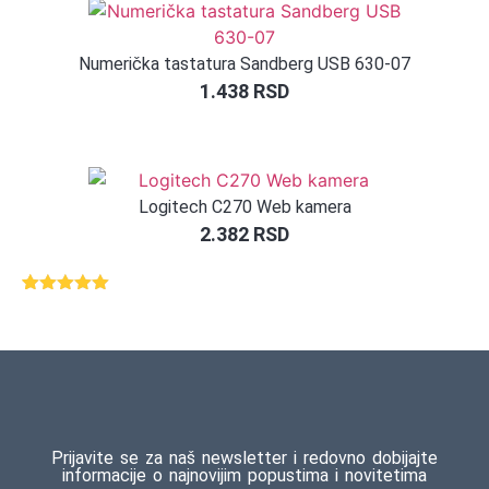
Numerička tastatura Sandberg USB 630-07
1.438
RSD
Logitech C270 Web kamera
2.382
RSD
Ocenjeno
2
5.00
od 5
na osnovu
ocene
kupca
Prijavite se za naš newsletter i redovno dobijajte
informacije o najnovijim popustima i novitetima