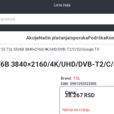
Lista želja
Akcije
Način plaćanja
Isporuka
Podrška
Kon
 55 TCL 55V6B 3840×2160/4K/UHD/DVB-T2/C/S2/Google TV
V6B 3840×2160/4K/UHD/DVB-T2/C/
Brend:
TCL
EAN:
5901292523305
Cena:
38.267
RSD
Nema na stanju