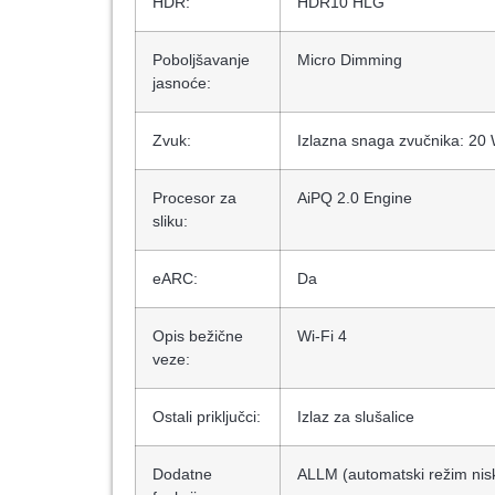
HDR:
HDR10 HLG
Poboljšavanje
Micro Dimming
jasnoće:
Zvuk:
Izlazna snaga zvučnika: 20 
Procesor za
AiPQ 2.0 Engine
sliku:
eARC:
Da
Opis bežične
Wi-Fi 4
veze:
Ostali priključci:
Izlaz za slušalice
Dodatne
ALLM (automatski režim nis