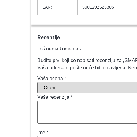
EAN:
5901292523305
Recenzije
Još nema komentara.
Budite prvi koji će napisati recenziju za
Vaša adresa e-pošte neće biti objavljena.
Neo
Vaša ocena
*
Vaša recenzija
*
Ime
*