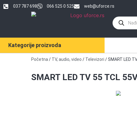
037 787 698
066 525 0 525
web@uforce.rs
Kategorije proizvoda
Početna
/
TV, audio, video
/
Televizori
/ SMART LED TV
SMART LED TV 55 TCL 55