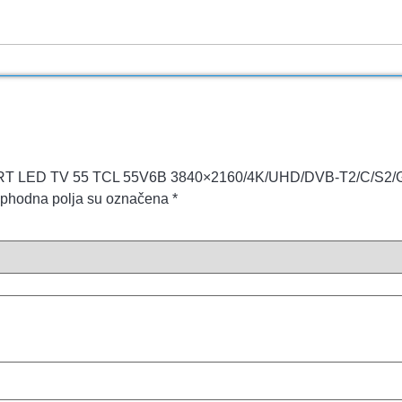
 „SMART LED TV 55 TCL 55V6B 3840×2160/4K/UHD/DVB-T2/C/S2/
phodna polja su označena
*