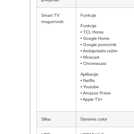
Smart TV
Funkcije
mogućnosti:
Funkcije:
• TCL Home
• Google Home
• Google pomoćnik
• Ambijentalni režim
• Miracast
• Chromecast
Aplikacije:
• Netflix
• Youtube
• Amazon Prime
• Apple TV+
Slika:
Dynamic color