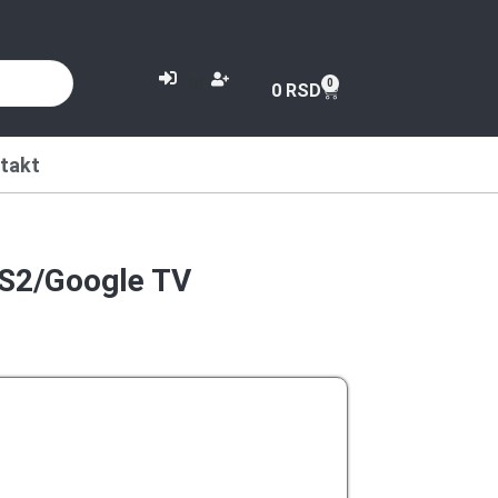
or
0
0
RSD
takt
S2/Google TV