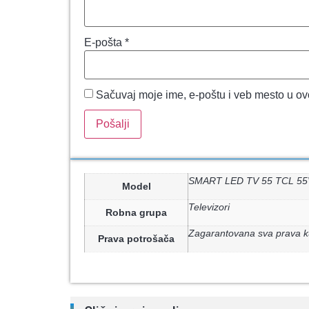
E-pošta
*
Sačuvaj moje ime, e-poštu i veb mesto u o
SMART LED TV 55 TCL 55
Model
Televizori
Robna grupa
Zagarantovana sva prava k
Prava potrošača