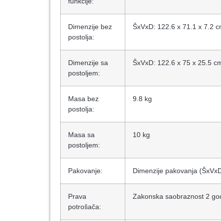
funkcije:
Dimenzije bez
ŠxVxD: 122.6 x 71.1 x 7.2 
postolja:
Dimenzije sa
ŠxVxD: 122.6 x 75 x 25.5 c
postoljem:
Masa bez
9.8 kg
postolja:
Masa sa
10 kg
postoljem:
Pakovanje:
Dimenzije pakovanja (ŠxVxD
Prava
Zakonska saobraznost 2 go
potrošača: