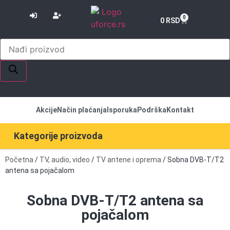
or
0
0
RSD
Akcije
Način plaćanja
Isporuka
Podrška
Kontakt
Kategorije proizvoda
Početna
/
TV, audio, video
/
TV antene i oprema
/ Sobna DVB-T/T2
antena sa pojačalom
Sobna DVB-T/T2 antena sa
pojačalom