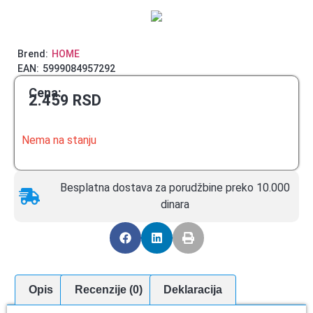
Brend:
HOME
EAN:
5999084957292
Cena:
2.459
RSD
Nema na stanju
Besplatna dostava za porudžbine preko 10.000
dinara
Opis
Recenzije (0)
Deklaracija