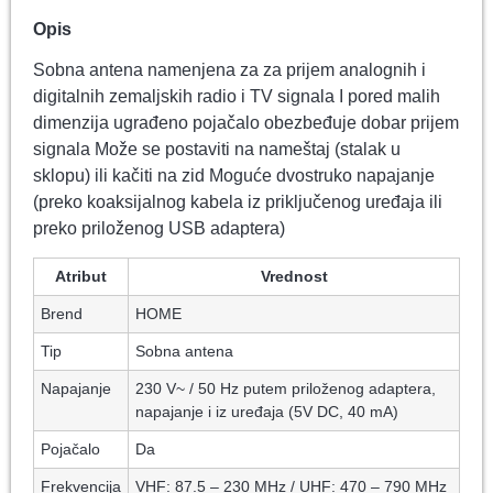
Opis
Sobna antena namenjena za za prijem analognih i
digitalnih zemaljskih radio i TV signala I pored malih
dimenzija ugrađeno pojačalo obezbeđuje dobar prijem
signala Može se postaviti na nameštaj (stalak u
sklopu) ili kačiti na zid Moguće dvostruko napajanje
(preko koaksijalnog kabela iz priključenog uređaja ili
preko priloženog USB adaptera)
Atribut
Vrednost
Brend
HOME
Tip
Sobna antena
Napajanje
230 V~ / 50 Hz putem priloženog adaptera,
napajanje i iz uređaja (5V DC, 40 mA)
Pojačalo
Da
Frekvencija
VHF: 87.5 – 230 MHz / UHF: 470 – 790 MHz