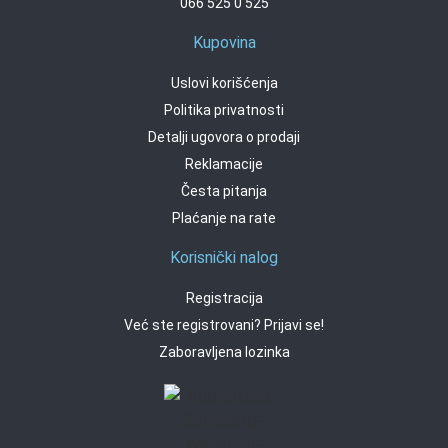
066 525 0 525
Kupovina
Uslovi korišćenja
Politika privatnosti
Detalji ugovora o prodaji
Reklamacije
Česta pitanja
Plaćanje na rate
Korisnički nalog
Registracija
Već ste registrovani? Prijavi se!
Zaboravljena lozinka