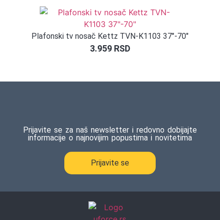
ocene
kupca
Plafonski tv nosač Kettz TVN-K1103 37″-70″
3.959
RSD
Prijavite se za naš newsletter i redovno dobijajte
informacije o najnovijim popustima i novitetima
Prijavite se