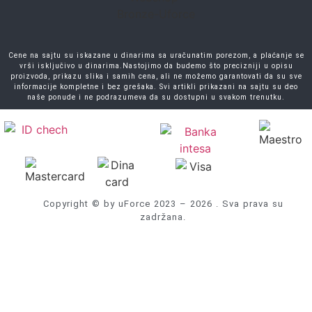
Cene na sajtu su iskazane u dinarima sa uračunatim porezom, a plaćanje se
vrši isključivo u dinarima.Nastojimo da budemo što precizniji u opisu
proizvoda, prikazu slika i samih cena, ali ne možemo garantovati da su sve
informacije kompletne i bez grešaka. Svi artikli prikazani na sajtu su deo
naše ponude i ne podrazumeva da su dostupni u svakom trenutku.
Copyright © by uForce 2023 – 2026 . Sva prava su
zadržana.