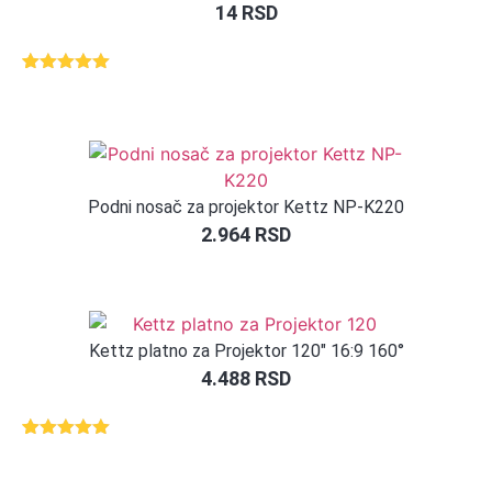
14
RSD
Ocenjeno
1
5.00
od 5
na osnovu
ocene
kupca
Podni nosač za projektor Kettz NP-K220
2.964
RSD
Kettz platno za Projektor 120″ 16:9 160°
4.488
RSD
Ocenjeno
2
5.00
od 5
na osnovu