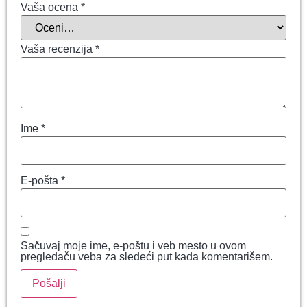
Vaša ocena
*
Vaša recenzija
*
Ime
*
E-pošta
*
Sačuvaj moje ime, e-poštu i veb mesto u ovom
pregledaču veba za sledeći put kada komentarišem.