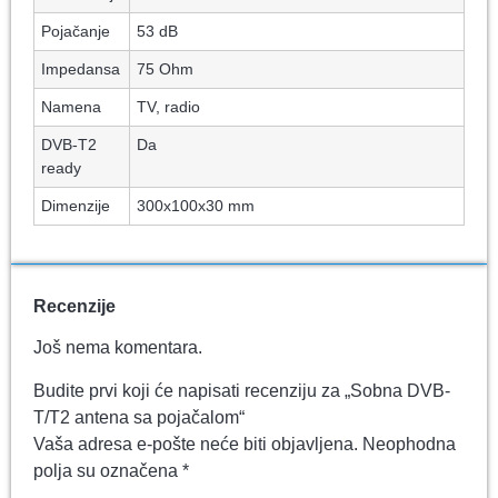
Pojačanje
53 dB
Impedansa
75 Ohm
Namena
TV, radio
DVB-T2
Da
ready
Dimenzije
300x100x30 mm
Recenzije
Još nema komentara.
Budite prvi koji će napisati recenziju za „Sobna DVB-
T/T2 antena sa pojačalom“
Vaša adresa e-pošte neće biti objavljena.
Neophodna
polja su označena
*