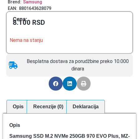
Brend:
Samsung
EAN:
8801643628079
Cena:
8.100
RSD
Nema na stanju
Besplatna dostava za porudžbine preko 10.000
dinara
Opis
Recenzije (0)
Deklaracija
Opis
Samsung SSD M.2 NVMe 250GB 970 EVO Plus, MZ-