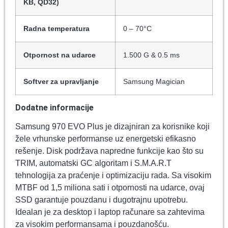
KB, QD32)
Radna temperatura
0 – 70°C
Otpornost na udarce
1.500 G & 0.5 ms
Softver za upravljanje
Samsung Magician
Dodatne informacije
Samsung 970 EVO Plus je dizajniran za korisnike koji
žele vrhunske performanse uz energetski efikasno
rešenje. Disk podržava napredne funkcije kao što su
TRIM, automatski GC algoritam i S.M.A.R.T
tehnologija za praćenje i optimizaciju rada. Sa visokim
MTBF od 1,5 miliona sati i otpornosti na udarce, ovaj
SSD garantuje pouzdanu i dugotrajnu upotrebu.
Idealan je za desktop i laptop računare sa zahtevima
za visokim performansama i pouzdanošću.