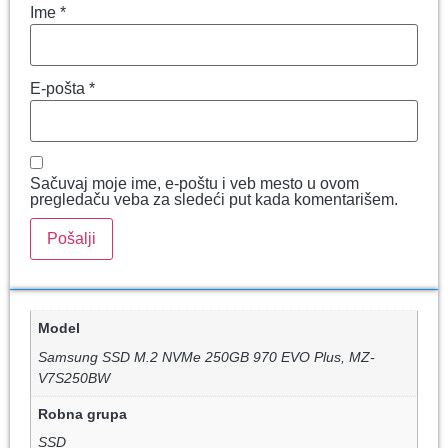
Ime
*
E-pošta
*
Sačuvaj moje ime, e-poštu i veb mesto u ovom
pregledaču veba za sledeći put kada komentarišem.
Model
Samsung SSD M.2 NVMe 250GB 970 EVO Plus, MZ-
V7S250BW
Robna grupa
SSD