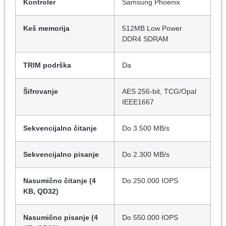
Kontroler
Samsung Phoenix
Keš memorija
512MB Low Power
DDR4 SDRAM
TRIM podrška
Da
Šifrovanje
AES 256-bit, TCG/Opal
IEEE1667
Sekvencijalno čitanje
Do 3.500 MB/s
Sekvencijalno pisanje
Do 2.300 MB/s
Nasumično čitanje (4
Do 250.000 IOPS
KB, QD32)
Nasumično pisanje (4
Do 550.000 IOPS