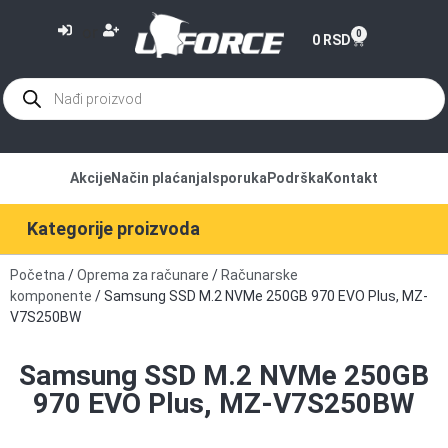
or
0
0
RSD
Akcije
Način plaćanja
Isporuka
Podrška
Kontakt
Kategorije proizvoda
Početna
/
Oprema za računare
/
Računarske
komponente
/ Samsung SSD M.2 NVMe 250GB 970 EVO Plus, MZ-
V7S250BW
Samsung SSD M.2 NVMe 250GB
970 EVO Plus, MZ-V7S250BW