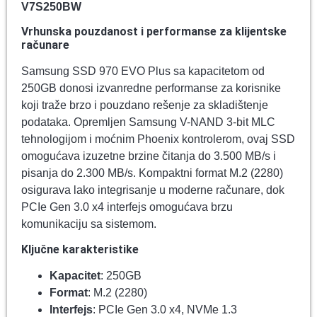
V7S250BW
Vrhunska pouzdanost i performanse za klijentske
računare
Samsung SSD 970 EVO Plus sa kapacitetom od
250GB donosi izvanredne performanse za korisnike
koji traže brzo i pouzdano rešenje za skladištenje
podataka. Opremljen Samsung V-NAND 3-bit MLC
tehnologijom i moćnim Phoenix kontrolerom, ovaj SSD
omogućava izuzetne brzine čitanja do 3.500 MB/s i
pisanja do 2.300 MB/s. Kompaktni format M.2 (2280)
osigurava lako integrisanje u moderne računare, dok
PCIe Gen 3.0 x4 interfejs omogućava brzu
komunikaciju sa sistemom.
Ključne karakteristike
Kapacitet
: 250GB
Format
: M.2 (2280)
Interfejs
: PCIe Gen 3.0 x4, NVMe 1.3