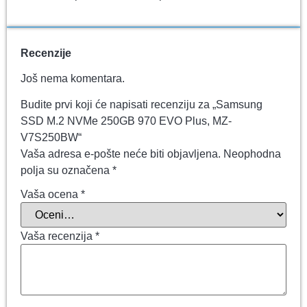
Recenzije
Još nema komentara.
Budite prvi koji će napisati recenziju za „Samsung
SSD M.2 NVMe 250GB 970 EVO Plus, MZ-
V7S250BW“
Vaša adresa e-pošte neće biti objavljena.
Neophodna
polja su označena
*
Vaša ocena
*
Vaša recenzija
*