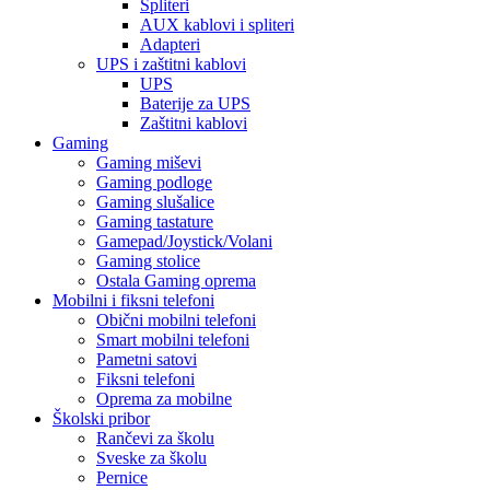
Spliteri
AUX kablovi i spliteri
Adapteri
UPS i zaštitni kablovi
UPS
Baterije za UPS
Zaštitni kablovi
Gaming
Gaming miševi
Gaming podloge
Gaming slušalice
Gaming tastature
Gamepad/Joystick/Volani
Gaming stolice
Ostala Gaming oprema
Mobilni i fiksni telefoni
Obični mobilni telefoni
Smart mobilni telefoni
Pametni satovi
Fiksni telefoni
Oprema za mobilne
Školski pribor
Rančevi za školu
Sveske za školu
Pernice