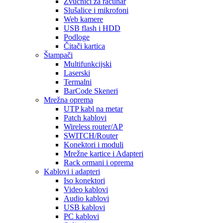
Zvučnici za računar
Slušalice i mikrofoni
Web kamere
USB flash i HDD
Podloge
Čitači kartica
Štampači
Multifunkcijski
Laserski
Termalni
BarCode Skeneri
Mrežna oprema
UTP kabl na metar
Patch kablovi
Wireless router/AP
SWITCH/Router
Konektori i moduli
Mrežne kartice i Adapteri
Rack ormani i oprema
Kablovi i adapteri
Iso konektori
Video kablovi
Audio kablovi
USB kablovi
PC kablovi