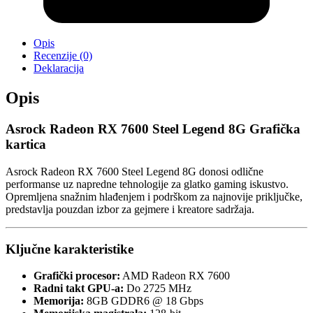
Opis
Recenzije (0)
Deklaracija
Opis
Asrock Radeon RX 7600 Steel Legend 8G Grafička
kartica
Asrock Radeon RX 7600 Steel Legend 8G donosi odlične
performanse uz napredne tehnologije za glatko gaming iskustvo.
Opremljena snažnim hlađenjem i podrškom za najnovije priključke,
predstavlja pouzdan izbor za gejmere i kreatore sadržaja.
Ključne karakteristike
Grafički procesor:
AMD Radeon RX 7600
Radni takt GPU-a:
Do 2725 MHz
Memorija:
8GB GDDR6 @ 18 Gbps