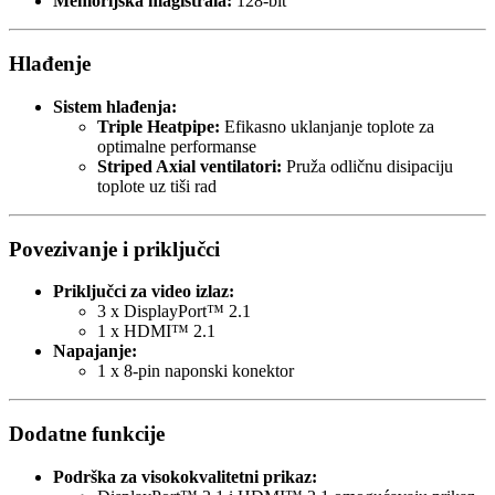
Memorijska magistrala:
128-bit
Hlađenje
Sistem hlađenja:
Triple Heatpipe:
Efikasno uklanjanje toplote za
optimalne performanse
Striped Axial ventilatori:
Pruža odličnu disipaciju
toplote uz tiši rad
Povezivanje i priključci
Priključci za video izlaz:
3 x DisplayPort™ 2.1
1 x HDMI™ 2.1
Napajanje:
1 x 8-pin naponski konektor
Dodatne funkcije
Podrška za visokokvalitetni prikaz: