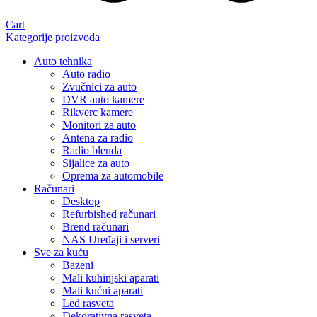
Cart
Kategorije proizvoda
Auto tehnika
Auto radio
Zvučnici za auto
DVR auto kamere
Rikverc kamere
Monitori za auto
Antena za radio
Radio blenda
Sijalice za auto
Oprema za automobile
Računari
Desktop
Refurbished računari
Brend računari
NAS Uređaji i serveri
Sve za kuću
Bazeni
Mali kuhinjski aparati
Mali kućni aparati
Led rasveta
Dekorativna rasveta