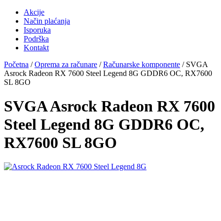
Akcije
Način plaćanja
Isporuka
Podrška
Kontakt
Početna
/
Oprema za računare
/
Računarske komponente
/ SVGA
Asrock Radeon RX 7600 Steel Legend 8G GDDR6 OC, RX7600
SL 8GO
SVGA Asrock Radeon RX 7600
Steel Legend 8G GDDR6 OC,
RX7600 SL 8GO