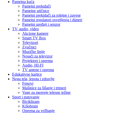
Pametna kuća
Pametni prekidači
Pametne utičnice
Pametni prekidači za roletne i zavese
Pametni regulatori osvetljenja i dimeri
Pametni uređaji i senzor
TV, audio, video
Akcione kamere
Smart TV Box
Televizori
Zvučnici
Muzičke linije
Nosači za televizor
Projektori i oprema
Audio, HI-FI
TV antene i oprema
Edukativne kartice
Nega tela, lepota i zdravlje
Fenovi
Mašinice za šišanje i trimeri
Vage za merenje telesne težine
Sport i putovanje
Biciklizam
Kišobrani
Oprema za vežbanje