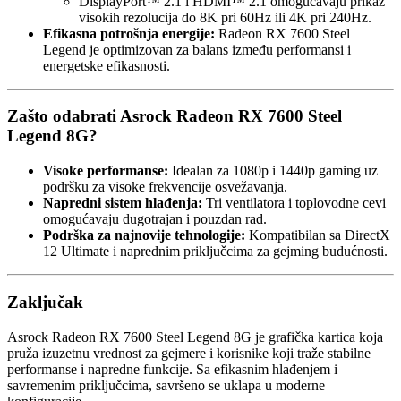
DisplayPort™ 2.1 i HDMI™ 2.1 omogućavaju prikaz
visokih rezolucija do 8K pri 60Hz ili 4K pri 240Hz.
Efikasna potrošnja energije:
Radeon RX 7600 Steel
Legend je optimizovan za balans između performansi i
energetske efikasnosti.
Zašto odabrati Asrock Radeon RX 7600 Steel
Legend 8G?
Visoke performanse:
Idealan za 1080p i 1440p gaming uz
podršku za visoke frekvencije osvežavanja.
Napredni sistem hlađenja:
Tri ventilatora i toplovodne cevi
omogućavaju dugotrajan i pouzdan rad.
Podrška za najnovije tehnologije:
Kompatibilan sa DirectX
12 Ultimate i naprednim priključcima za gejming budućnosti.
Zaključak
Asrock Radeon RX 7600 Steel Legend 8G je grafička kartica koja
pruža izuzetnu vrednost za gejmere i korisnike koji traže stabilne
performanse i napredne funkcije. Sa efikasnim hlađenjem i
savremenim priključcima, savršeno se uklapa u moderne