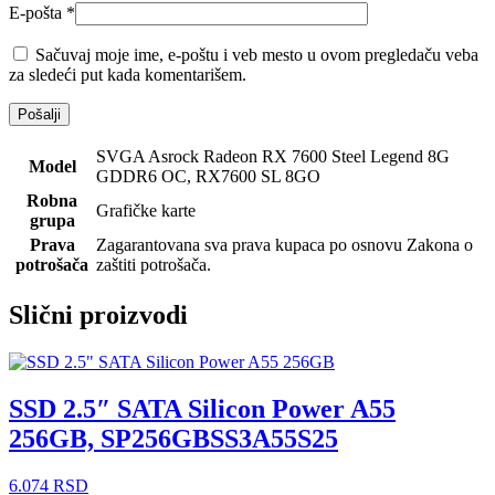
E-pošta
*
Sačuvaj moje ime, e-poštu i veb mesto u ovom pregledaču veba
za sledeći put kada komentarišem.
SVGA Asrock Radeon RX 7600 Steel Legend 8G
Model
GDDR6 OC, RX7600 SL 8GO
Robna
Grafičke karte
grupa
Prava
Zagarantovana sva prava kupaca po osnovu Zakona o
potrošača
zaštiti potrošača.
Slični proizvodi
SSD 2.5″ SATA Silicon Power A55
256GB, SP256GBSS3A55S25
6.074
RSD