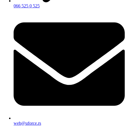
066 525 0 525
web@uforce.rs