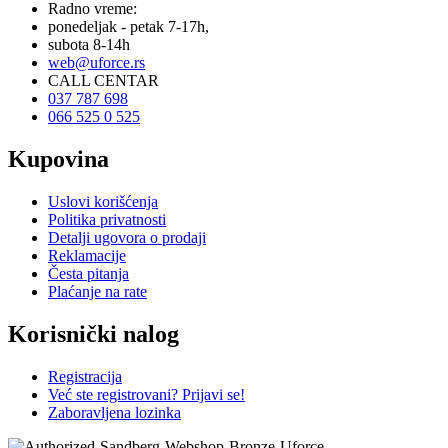
Radno vreme:
ponedeljak - petak 7-17h,
subota 8-14h
web@uforce.rs
CALL CENTAR
037 787 698
066 525 0 525
Kupovina
Uslovi korišćenja
Politika privatnosti
Detalji ugovora o prodaji
Reklamacije
Česta pitanja
Plaćanje na rate
Korisnički nalog
Registracija
Već ste registrovani? Prijavi se!
Zaboravljena lozinka