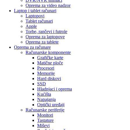
DVR/NVR snimači
Oprema za video nadzor
Laptop i tablet računari
Laptopovi
Tablet računari
Apple
Torbe, rančevi i futrole
Oprema za laptopove
Oprema za tablete
Oprema za računare
Računarske komponente
Grafičke karte
Matične ploče
Procesori
Memorije
Hard diskovi
SSD
Hladnjaci i oprema
Kućišta
Napajanja
Optički uređaji
Računarske periferije
Monitori
Tastature
Miševi