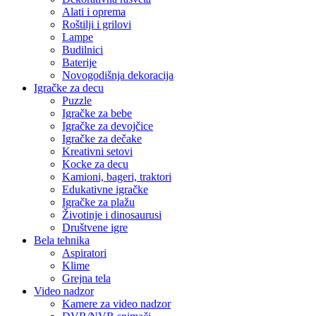
Alati i oprema
Roštilji i grilovi
Lampe
Budilnici
Baterije
Novogodišnja dekoracija
Igračke za decu
Puzzle
Igračke za bebe
Igračke za devojčice
Igračke za dečake
Kreativni setovi
Kocke za decu
Kamioni, bageri, traktori
Edukativne igračke
Igračke za plažu
Životinje i dinosaurusi
Društvene igre
Bela tehnika
Aspiratori
Klime
Grejna tela
Video nadzor
Kamere za video nadzor