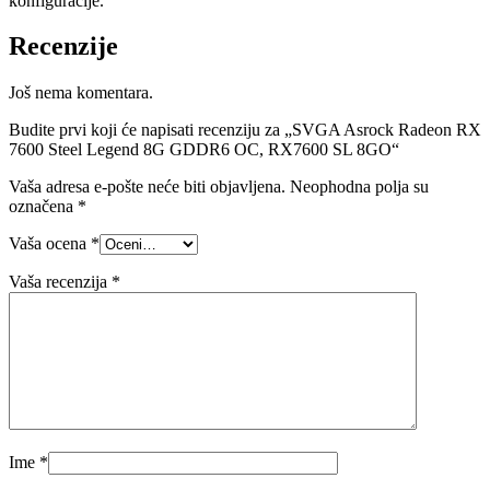
konfiguracije.
Recenzije
Još nema komentara.
Budite prvi koji će napisati recenziju za „SVGA Asrock Radeon RX
7600 Steel Legend 8G GDDR6 OC, RX7600 SL 8GO“
Vaša adresa e-pošte neće biti objavljena.
Neophodna polja su
označena
*
Vaša ocena
*
Vaša recenzija
*
Ime
*