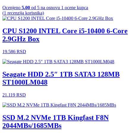
Ocenjeno
5.00
od 5 na osnovu
1
ocene kupca
(
1
recenzija korisnika)
CPU S1200 INTEL Core i5-10400 6-Core
2.9GHz Box
19.586
RSD
Seagate HDD 2.5″ 1TB SATA3 128MB
ST1000LM048
21.119
RSD
SSD M.2 NVMe 1TB Kingfast F8N
2044MBs/1685MBs