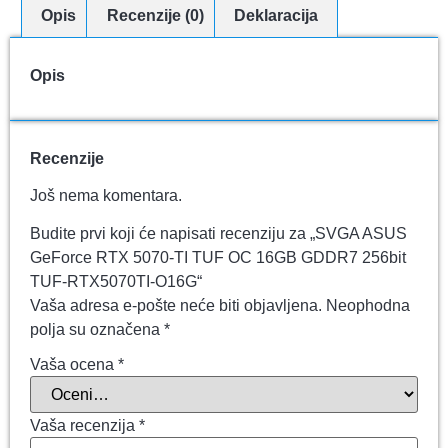
Opis
Recenzije (0)
Deklaracija
Opis
Recenzije
Još nema komentara.
Budite prvi koji će napisati recenziju za „SVGA ASUS
GeForce RTX 5070-TI TUF OC 16GB GDDR7 256bit
TUF-RTX5070TI-O16G“
Vaša adresa e-pošte neće biti objavljena.
Neophodna
polja su označena
*
Vaša ocena
*
Vaša recenzija
*