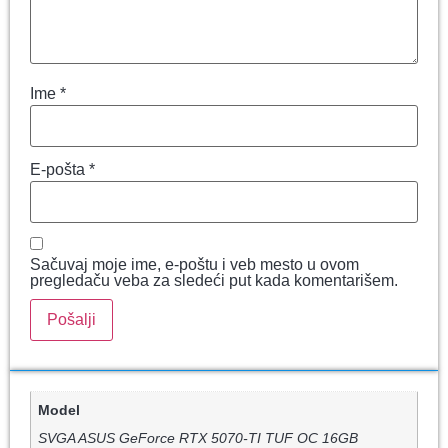
Ime
*
E-pošta
*
Sačuvaj moje ime, e-poštu i veb mesto u ovom
pregledaču veba za sledeći put kada komentarišem.
Model
SVGA ASUS GeForce RTX 5070-TI TUF OC 16GB