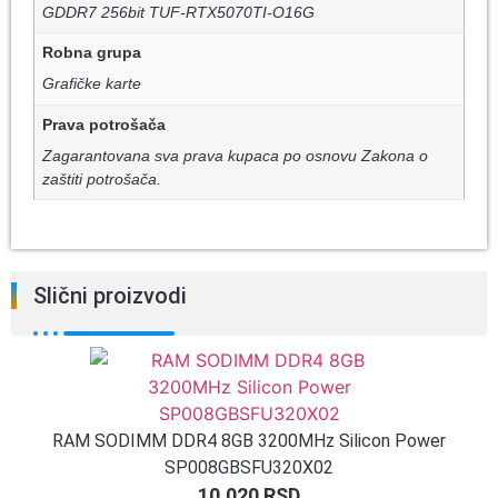
GDDR7 256bit TUF-RTX5070TI-O16G
Robna grupa
Grafičke karte
Prava potrošača
Zagarantovana sva prava kupaca po osnovu Zakona o
zaštiti potrošača.
Slični proizvodi
RAM SODIMM DDR4 8GB 3200MHz Silicon Power
SP008GBSFU320X02
10.020
RSD