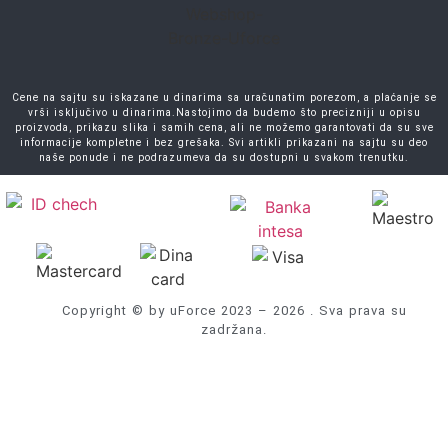
Cene na sajtu su iskazane u dinarima sa uračunatim porezom, a plaćanje se
vrši isključivo u dinarima.Nastojimo da budemo što precizniji u opisu
proizvoda, prikazu slika i samih cena, ali ne možemo garantovati da su sve
informacije kompletne i bez grešaka. Svi artikli prikazani na sajtu su deo
naše ponude i ne podrazumeva da su dostupni u svakom trenutku.
Copyright © by uForce 2023 – 2026 . Sva prava su
zadržana.