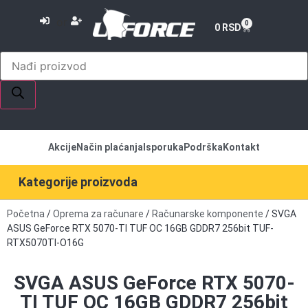
or
0
0
RSD
Akcije
Način plaćanja
Isporuka
Podrška
Kontakt
Kategorije proizvoda
Početna
/
Oprema za računare
/
Računarske komponente
/ SVGA
ASUS GeForce RTX 5070-TI TUF OC 16GB GDDR7 256bit TUF-
RTX5070TI-O16G
SVGA ASUS GeForce RTX 5070-
TI TUF OC 16GB GDDR7 256bit