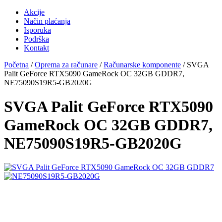
Akcije
Način plaćanja
Isporuka
Podrška
Kontakt
Početna
/
Oprema za računare
/
Računarske komponente
/ SVGA
Palit GeForce RTX5090 GameRock OC 32GB GDDR7,
NE75090S19R5-GB2020G
SVGA Palit GeForce RTX5090
GameRock OC 32GB GDDR7,
NE75090S19R5-GB2020G