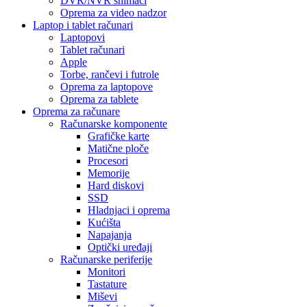
DVR/NVR snimači
Oprema za video nadzor
Laptop i tablet računari
Laptopovi
Tablet računari
Apple
Torbe, rančevi i futrole
Oprema za laptopove
Oprema za tablete
Oprema za računare
Računarske komponente
Grafičke karte
Matične ploče
Procesori
Memorije
Hard diskovi
SSD
Hladnjaci i oprema
Kućišta
Napajanja
Optički uređaji
Računarske periferije
Monitori
Tastature
Miševi