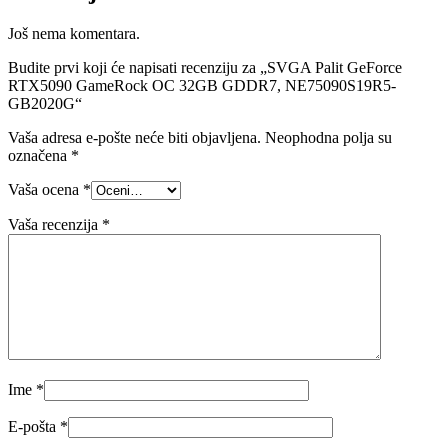
Još nema komentara.
Budite prvi koji će napisati recenziju za „SVGA Palit GeForce
RTX5090 GameRock OC 32GB GDDR7, NE75090S19R5-
GB2020G“
Vaša adresa e-pošte neće biti objavljena.
Neophodna polja su
označena
*
Vaša ocena
*
Vaša recenzija
*
Ime
*
E-pošta
*