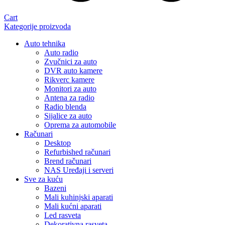
Cart
Kategorije proizvoda
Auto tehnika
Auto radio
Zvučnici za auto
DVR auto kamere
Rikverc kamere
Monitori za auto
Antena za radio
Radio blenda
Sijalice za auto
Oprema za automobile
Računari
Desktop
Refurbished računari
Brend računari
NAS Uređaji i serveri
Sve za kuću
Bazeni
Mali kuhinjski aparati
Mali kućni aparati
Led rasveta
Dekorativna rasveta