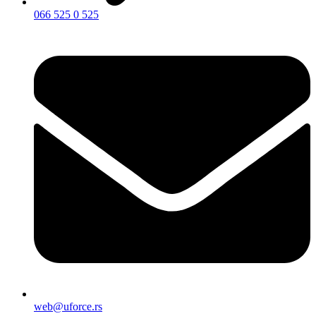
066 525 0 525
web@uforce.rs