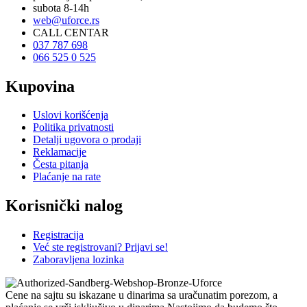
subota 8-14h
web@uforce.rs
CALL CENTAR
037 787 698
066 525 0 525
Kupovina
Uslovi korišćenja
Politika privatnosti
Detalji ugovora o prodaji
Reklamacije
Česta pitanja
Plaćanje na rate
Korisnički nalog
Registracija
Već ste registrovani? Prijavi se!
Zaboravljena lozinka
Cene na sajtu su iskazane u dinarima sa uračunatim porezom, a