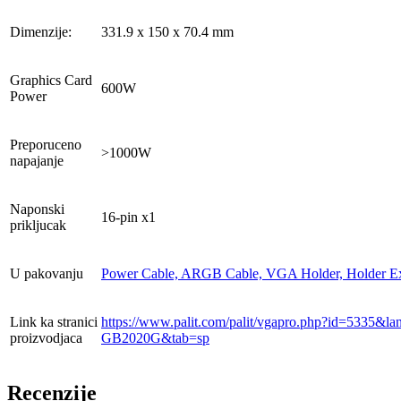
Dimenzije:
331.9 x 150 x 70.4 mm
Graphics Card
600W
Power
Preporuceno
>1000W
napajanje
Naponski
16-pin x1
prikljucak
U pakovanju
Power Cable, ARGB Cable, VGA Holder, Holder E
Link ka stranici
https://www.palit.com/palit/vgapro.php?id=5335
proizvodjaca
GB2020G&tab=sp
Recenzije