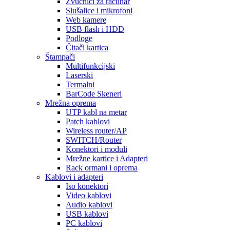
Zvučnici za računar
Slušalice i mikrofoni
Web kamere
USB flash i HDD
Podloge
Čitači kartica
Štampači
Multifunkcijski
Laserski
Termalni
BarCode Skeneri
Mrežna oprema
UTP kabl na metar
Patch kablovi
Wireless router/AP
SWITCH/Router
Konektori i moduli
Mrežne kartice i Adapteri
Rack ormani i oprema
Kablovi i adapteri
Iso konektori
Video kablovi
Audio kablovi
USB kablovi
PC kablovi