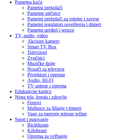
Pametna kuća
Pametni prekidači
Pametne utičnice
Pametni prekidači za roletne i zavese
Pametni regulatori osvetljenja i dimeri
Pametni uređaji i senzor
TV, audio, video
Akcione kamere
Smart TV Box
Televizori
Zvučnici
Muzičke linije
Nosači za televizor
Projektori i oprema
Audio, HI-FI
TV antene i oprema
Edukativne kartice
Nega tela, lepota i zdravlje
Fenovi
Mašinice za šišanje i trimeri
Vage za merenje telesne težine
Sport i putovanje
Biciklizam
Kišobrani
Oprema za vežbanje