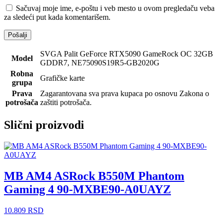
Sačuvaj moje ime, e-poštu i veb mesto u ovom pregledaču veba
za sledeći put kada komentarišem.
SVGA Palit GeForce RTX5090 GameRock OC 32GB
Model
GDDR7, NE75090S19R5-GB2020G
Robna
Grafičke karte
grupa
Prava
Zagarantovana sva prava kupaca po osnovu Zakona o
potrošača
zaštiti potrošača.
Slični proizvodi
MB AM4 ASRock B550M Phantom
Gaming 4 90-MXBE90-A0UAYZ
10.809
RSD