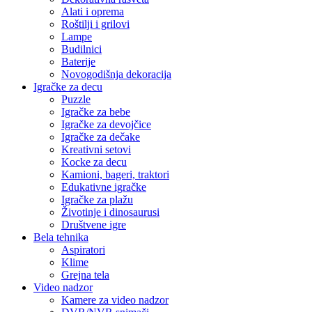
Alati i oprema
Roštilji i grilovi
Lampe
Budilnici
Baterije
Novogodišnja dekoracija
Igračke za decu
Puzzle
Igračke za bebe
Igračke za devojčice
Igračke za dečake
Kreativni setovi
Kocke za decu
Kamioni, bageri, traktori
Edukativne igračke
Igračke za plažu
Životinje i dinosaurusi
Društvene igre
Bela tehnika
Aspiratori
Klime
Grejna tela
Video nadzor
Kamere za video nadzor