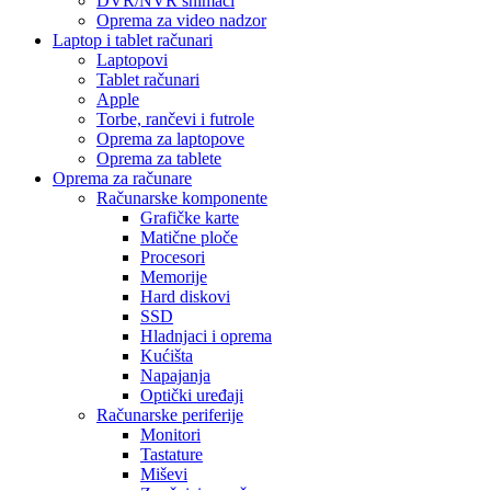
DVR/NVR snimači
Oprema za video nadzor
Laptop i tablet računari
Laptopovi
Tablet računari
Apple
Torbe, rančevi i futrole
Oprema za laptopove
Oprema za tablete
Oprema za računare
Računarske komponente
Grafičke karte
Matične ploče
Procesori
Memorije
Hard diskovi
SSD
Hladnjaci i oprema
Kućišta
Napajanja
Optički uređaji
Računarske periferije
Monitori
Tastature
Miševi