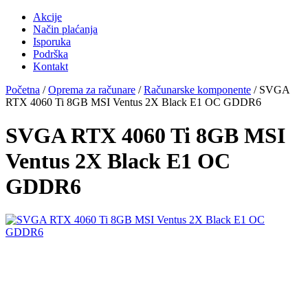
Akcije
Način plaćanja
Isporuka
Podrška
Kontakt
Početna
/
Oprema za računare
/
Računarske komponente
/ SVGA
RTX 4060 Ti 8GB MSI Ventus 2X Black E1 OC GDDR6
SVGA RTX 4060 Ti 8GB MSI
Ventus 2X Black E1 OC
GDDR6