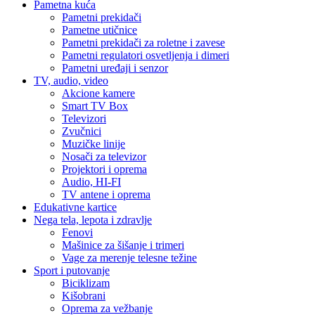
Pametna kuća
Pametni prekidači
Pametne utičnice
Pametni prekidači za roletne i zavese
Pametni regulatori osvetljenja i dimeri
Pametni uređaji i senzor
TV, audio, video
Akcione kamere
Smart TV Box
Televizori
Zvučnici
Muzičke linije
Nosači za televizor
Projektori i oprema
Audio, HI-FI
TV antene i oprema
Edukativne kartice
Nega tela, lepota i zdravlje
Fenovi
Mašinice za šišanje i trimeri
Vage za merenje telesne težine
Sport i putovanje
Biciklizam
Kišobrani
Oprema za vežbanje