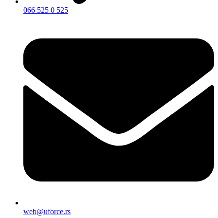
066 525 0 525
web@uforce.rs