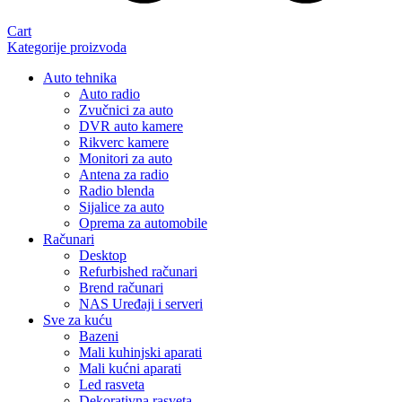
Cart
Kategorije proizvoda
Auto tehnika
Auto radio
Zvučnici za auto
DVR auto kamere
Rikverc kamere
Monitori za auto
Antena za radio
Radio blenda
Sijalice za auto
Oprema za automobile
Računari
Desktop
Refurbished računari
Brend računari
NAS Uređaji i serveri
Sve za kuću
Bazeni
Mali kuhinjski aparati
Mali kućni aparati
Led rasveta
Dekorativna rasveta