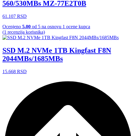
560/530MBs MZ-77E2T0B
61.107
RSD
Ocenjeno
5.00
od 5 na osnovu
1
ocene kupca
(
1
recenzija korisnika)
SSD M.2 NVMe 1TB Kingfast F8N
2044MBs/1685MBs
15.668
RSD