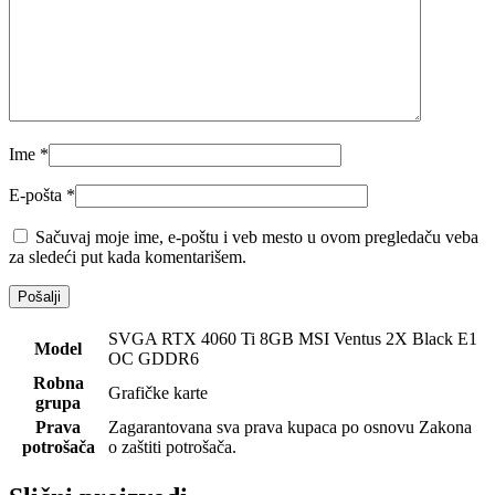
Ime
*
E-pošta
*
Sačuvaj moje ime, e-poštu i veb mesto u ovom pregledaču veba
za sledeći put kada komentarišem.
SVGA RTX 4060 Ti 8GB MSI Ventus 2X Black E1
Model
OC GDDR6
Robna
Grafičke karte
grupa
Prava
Zagarantovana sva prava kupaca po osnovu Zakona
potrošača
o zaštiti potrošača.