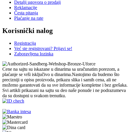
Detalji ugovora o prodaji
Reklamacije
Česta pitanja
Plaćanje na rate
Korisnički nalog
Registracija
Već ste registrovani? Prijavi se!
Zaboravljena lozinka
Cene na sajtu su iskazane u dinarima sa uračunatim porezom, a
plaćanje se vrši isključivo u dinarima.Nastojimo da budemo što
precizniji u opisu proizvoda, prikazu slika i samih cena, ali ne
možemo garantovati da su sve informacije kompletne i bez grešaka.
Svi artikli prikazani na sajtu su deo naše ponude i ne podrazumeva
da su dostupni u svakom trenutku.