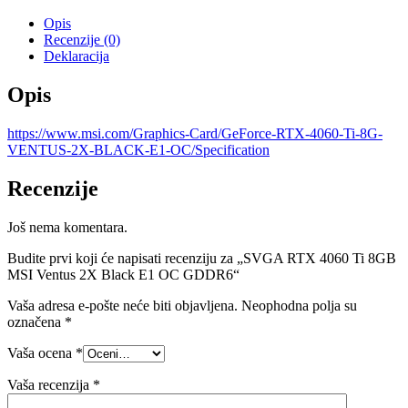
Opis
Recenzije (0)
Deklaracija
Opis
https://www.msi.com/Graphics-Card/GeForce-RTX-4060-Ti-8G-
VENTUS-2X-BLACK-E1-OC/Specification
Recenzije
Još nema komentara.
Budite prvi koji će napisati recenziju za „SVGA RTX 4060 Ti 8GB
MSI Ventus 2X Black E1 OC GDDR6“
Vaša adresa e-pošte neće biti objavljena.
Neophodna polja su
označena
*
Vaša ocena
*
Vaša recenzija
*