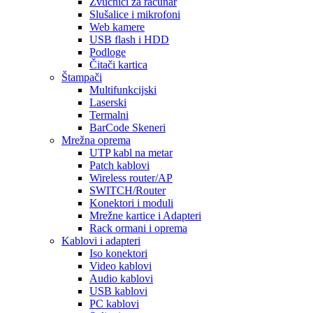
Zvučnici za računar
Slušalice i mikrofoni
Web kamere
USB flash i HDD
Podloge
Čitači kartica
Štampači
Multifunkcijski
Laserski
Termalni
BarCode Skeneri
Mrežna oprema
UTP kabl na metar
Patch kablovi
Wireless router/AP
SWITCH/Router
Konektori i moduli
Mrežne kartice i Adapteri
Rack ormani i oprema
Kablovi i adapteri
Iso konektori
Video kablovi
Audio kablovi
USB kablovi
PC kablovi