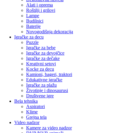
Alati i oprema
Roštilji i grilovi
Lampe
Budilnici
Baterije
Novogodišnja dekoracija
Igračke za decu
Puzzle
Igračke za bebe
Igračke za devojčice
Igračke za dečake
Kreativni setovi
Kocke za decu
Kamioni, bageri, traktori
Edukativne igračke
Igračke za plažu
Životinje i dinosaurusi
Društvene igre
Bela tehnika
Aspiratori
Klime
Grejna tela
Video nadzor
Kamere za video nadzor