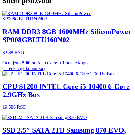
Slični proizvodi
RAM DDR3 8GB 1600MHz SiliconPower
SP008GBLTU160N02
3.988
RSD
Ocenjeno
5.00
od 5 na osnovu
1
ocene kupca
(
1
recenzija korisnika)
CPU S1200 INTEL Core i5-10400 6-Core
2.9GHz Box
19.586
RSD
SSD 2.5″ SATA 2TB Samsung 870 EVO,