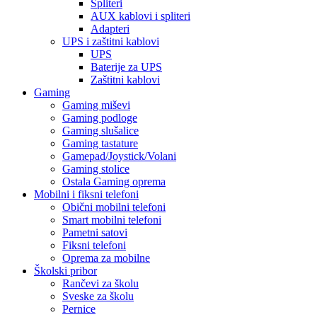
Spliteri
AUX kablovi i spliteri
Adapteri
UPS i zaštitni kablovi
UPS
Baterije za UPS
Zaštitni kablovi
Gaming
Gaming miševi
Gaming podloge
Gaming slušalice
Gaming tastature
Gamepad/Joystick/Volani
Gaming stolice
Ostala Gaming oprema
Mobilni i fiksni telefoni
Obični mobilni telefoni
Smart mobilni telefoni
Pametni satovi
Fiksni telefoni
Oprema za mobilne
Školski pribor
Rančevi za školu
Sveske za školu
Pernice