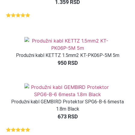
1.359
RSD
Ocenjeno
1
5.00
od 5
na osnovu
ocene
kupca
Produžni kabl KETTZ 1.5mm2 KT-PK06P-5M 5m
950
RSD
Produžni kabl GEMBIRD Protektor SPG6-B-6 6mesta
1.8m Black
673
RSD