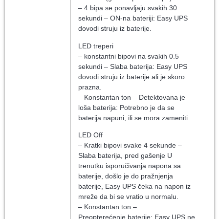
– 4 bipa se ponavljaju svakih 30
sekundi – ON-na bateriji: Easy UPS
dovodi struju iz baterije.
LED treperi
– konstantni bipovi na svakih 0.5
sekundi – Slaba baterija: Easy UPS
dovodi struju iz baterije ali je skoro
prazna.
– Konstantan ton – Detektovana je
loša baterija: Potrebno je da se
baterija napuni, ili se mora zameniti.
LED Off
– Kratki bipovi svake 4 sekunde –
Slaba baterija, pred gašenje U
trenutku isporučivanja napona sa
baterije, došlo je do pražnjenja
baterije, Easy UPS čeka na napon iz
mreže da bi se vratio u normalu.
– Konstantan ton –
Preopterećenje baterije: Easy UPS ne