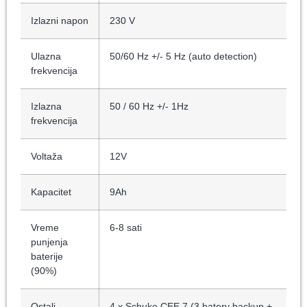
Izlazni napon
230 V
Ulazna
50/60 Hz +/- 5 Hz (auto detection)
frekvencija
Izlazna
50 / 60 Hz +/- 1Hz
frekvencija
Voltaža
12V
Kapacitet
9Ah
Vreme
6-8 sati
punjenja
baterije
(90%)
Ostali
4 x Schuko CEE 7 (3 batery backup +