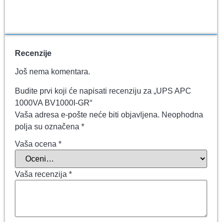
Recenzije
Još nema komentara.
Budite prvi koji će napisati recenziju za „UPS APC
1000VA BV1000I-GR“
Vaša adresa e-pošte neće biti objavljena.
Neophodna
polja su označena
*
Vaša ocena
*
Vaša recenzija
*