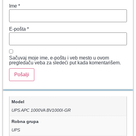
Ime
*
E-pošta
*
Sačuvaj moje ime, e-poštu i veb mesto u ovom
pregledaču veba za sledeći put kada komentarišem.
Model
UPS APC 1000VA BV1000I-GR
Robna grupa
UPS