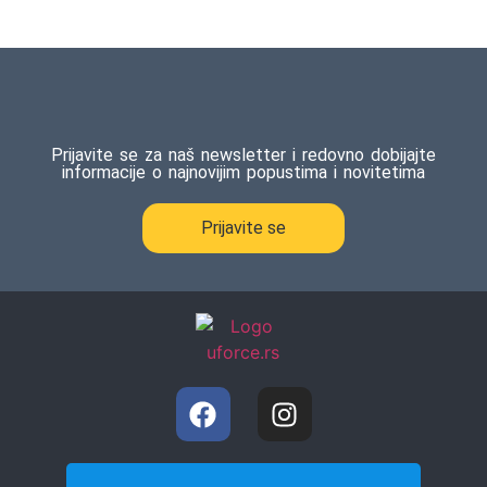
Ocenjeno
1
5.00
od 5
na osnovu
ocene
kupca
Prijavite se za naš newsletter i redovno dobijajte
informacije o najnovijim popustima i novitetima
Prijavite se