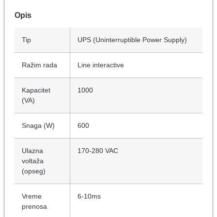
Opis
Tip
UPS (Uninterruptible Power Supply)
Ražim rada
Line interactive
Kapacitet
1000
(VA)
Snaga (W)
600
Ulazna
170-280 VAC
voltaža
(opseg)
Vreme
6-10ms
prenosa