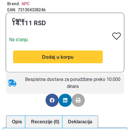
Brend:
APC
EAN:
731304338246
Cena:
14.111
RSD
Na stanju
Dodaj u korpu
Besplatna dostava za porudžbine preko 10.000
dinara
Opis
Recenzije (0)
Deklaracija