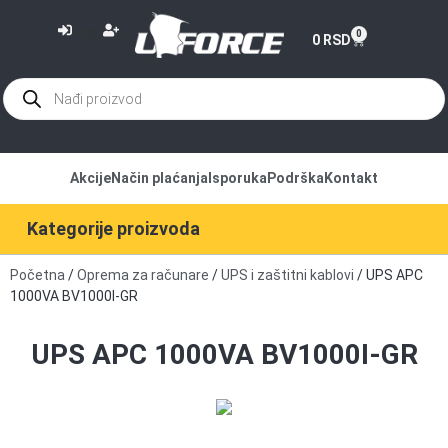
or
0
0
RSD
Akcije
Način plaćanja
Isporuka
Podrška
Kontakt
Kategorije proizvoda
Početna
/
Oprema za računare
/
UPS i zaštitni kablovi
/ UPS APC
1000VA BV1000I-GR
UPS APC 1000VA BV1000I-GR