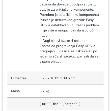
uspeva da dovede dovoljno struje iz
bateije za priključene komponente.
Potrebno je otkačiti neku komponentu.
Punjač je detektovao grešku: Easy
UPS je detektovao unutrašnji problem
i nije više u mogućnosti da isporuči
napon.
– Dugi bipovi svake 4 sekunde –
Zaštita od pregrevanja Easy UPS je
pregrejan i ugasiće se. Isključivati po
jedan uređaj ili sačekati par sati da se
sistem ohladi.
Dimenzije
9.25 x 16.05 x 30.5 cm
Masa
5.7 kg
{"url":"","title":"","target":""}