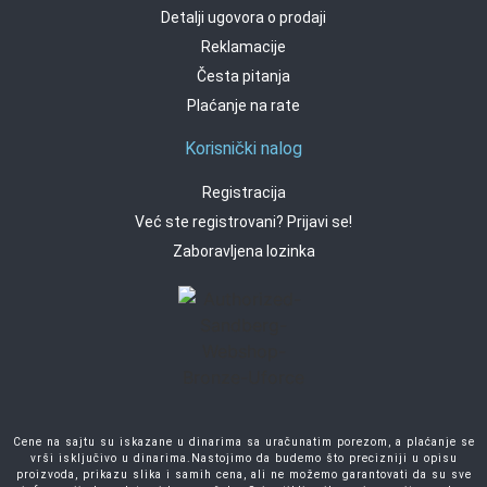
Detalji ugovora o prodaji
Reklamacije
Česta pitanja
Plaćanje na rate
Korisnički nalog
Registracija
Već ste registrovani? Prijavi se!
Zaboravljena lozinka
Cene na sajtu su iskazane u dinarima sa uračunatim porezom, a plaćanje se
vrši isključivo u dinarima.Nastojimo da budemo što precizniji u opisu
proizvoda, prikazu slika i samih cena, ali ne možemo garantovati da su sve