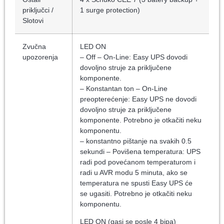
priključci /
1 surge protection)
Slotovi
Zvučna
LED ON
upozorenja
– Off – On-Line: Easy UPS dovodi
dovoljno struje za priključene
komponente.
– Konstantan ton – On-Line
preopterećenje: Easy UPS ne dovodi
dovoljno struje za priključene
komponente. Potrebno je otkačiti neku
komponentu.
– konstantno pištanje na svakih 0.5
sekundi – Povišena temperatura: UPS
radi pod povećanom temperaturom i
radi u AVR modu 5 minuta, ako se
temperatura ne spusti Easy UPS će
se ugasiti. Potrebno je otkačiti neku
komponentu.
LED ON (gasi se posle 4 bipa)