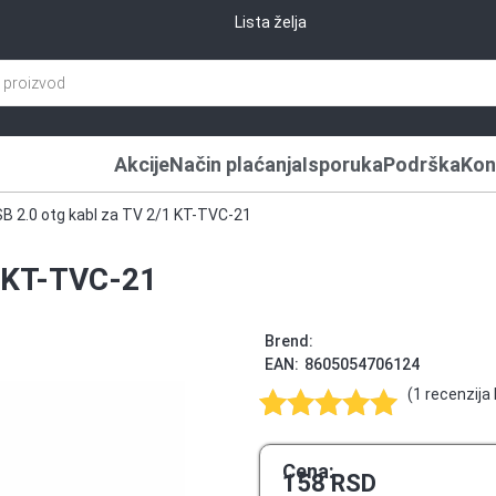
Lista želja
Akcije
Način plaćanja
Isporuka
Podrška
Kon
B 2.0 otg kabl za TV 2/1 KT-TVC-21
1 KT-TVC-21
Brend:
EAN:
8605054706124
(
1
recenzija 
Ocenjeno
1
5.00
od 5
Cena:
158
RSD
na osnovu