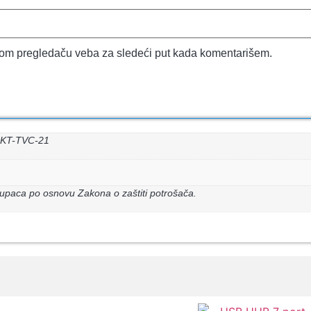
vom pregledaču veba za sledeći put kada komentarišem.
1 KT-TVC-21
upaca po osnovu Zakona o zaštiti potrošača.