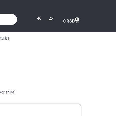
or
0
0
RSD
takt
korisnika)