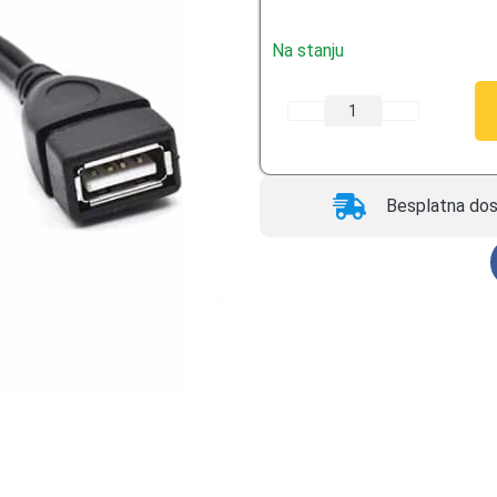
ocene kupca
Na stanju
Besplatna dos