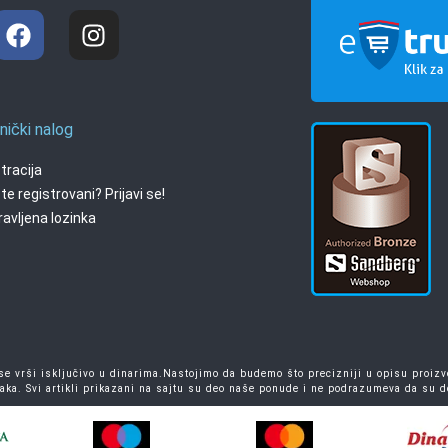
nički nalog
tracija
te registrovani? Prijavi se!
avljena lozinka
 vrši isključivo u dinarima.Nastojimo da budemo što precizniji u opisu proizvo
aka. Svi artikli prikazani na sajtu su deo naše ponude i ne podrazumeva da su 