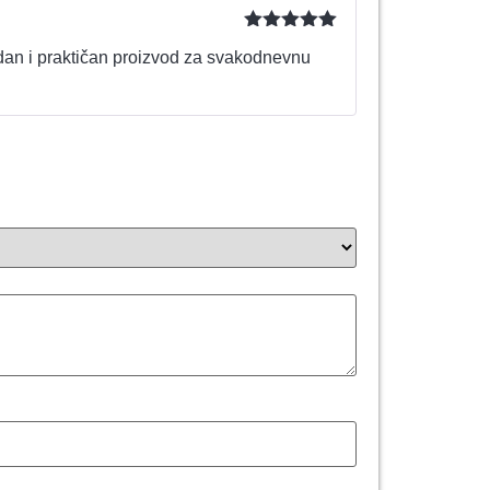
Ocenjeno
an i praktičan proizvod za svakodnevnu
sa
5
od 5