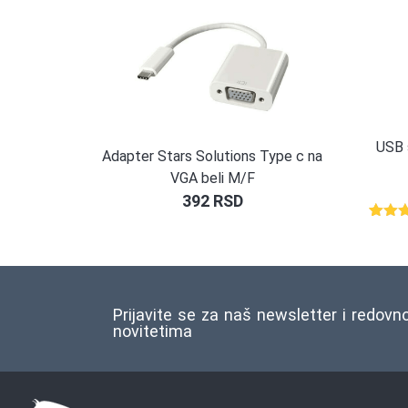
USB 
Adapter Stars Solutions Type c na
VGA beli M/F
392
RSD
Ocenj
1
5.00
o
na o
ocene
kupca
Prijavite se za naš newsletter i redovn
novitetima