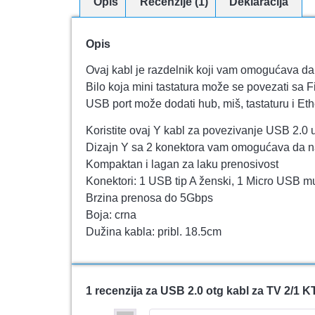
Opis
Recenzije (1)
Deklaracija
Opis
Ovaj kabl je razdelnik koji vam omogućava da
Bilo koja mini tastatura može se povezati sa Fi
USB port može dodati hub, miš, tastaturu i Eth
Koristite ovaj Y kabl za povezivanje USB 2.0 
Dizajn Y sa 2 konektora vam omogućava da n
Kompaktan i lagan za laku prenosivost
Konektori: 1 USB tip A ženski, 1 Micro USB m
Brzina prenosa do 5Gbps
Boja: crna
Dužina kabla: pribl. 18.5cm
1 recenzija za
USB 2.0 otg kabl za TV 2/1 