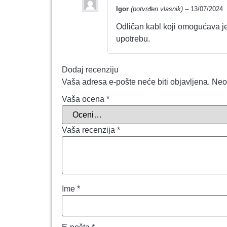
Igor
(potvrđen vlasnik)
–
13/07/2024
Odličan kabl koji omogućava j
upotrebu.
Dodaj recenziju
Vaša adresa e-pošte neće biti objavljena.
Neo
Vaša ocena
*
Vaša recenzija
*
Ime
*