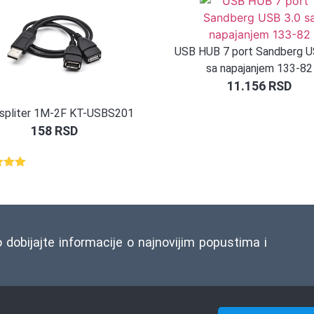
USB HUB 7 port Sandberg U
sa napajanjem 133-82
11.156
RSD
spliter 1M-2F KT-USBS201
158
RSD
eno
d 5
snovu
o dobijajte informacije o najnovijim popustima i