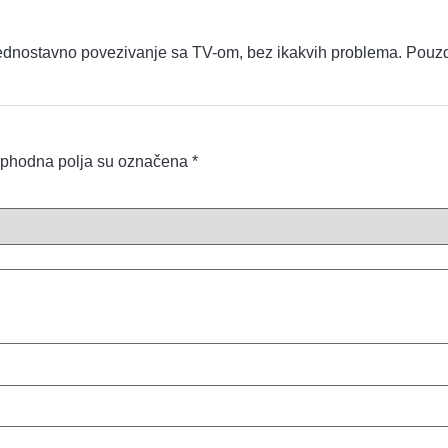
ednostavno povezivanje sa TV-om, bez ikakvih problema. Pouzd
phodna polja su označena
*