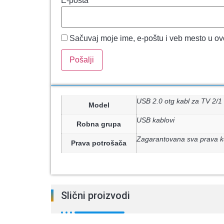
E-pošta
*
Sačuvaj moje ime, e-poštu i veb mesto u o
USB 2.0 otg kabl za TV 2/
Model
USB kablovi
Robna grupa
Zagarantovana sva prava k
Prava potrošača
Slični proizvodi