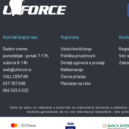
Kontaktirajte nas
Kupovina
Koris
Radno vreme:
Uslovi korišćenja
Regis
ponedeljak - petak 7-17h,
Politika privatnosti
Već s
subota 8-14h
Detalji ugovora o prodaji
Zabor
web@uforce.rs
Reklamacije
CALL CENTAR
Česta pitanja
037 787 698
Plaćanje na rate
066 525 0 525
Cene na sajtu su iskazane u dinarima sa uračunatim porezom, a plaćanje se
možemo garantovati da su sve informacije kompletne i bez greš