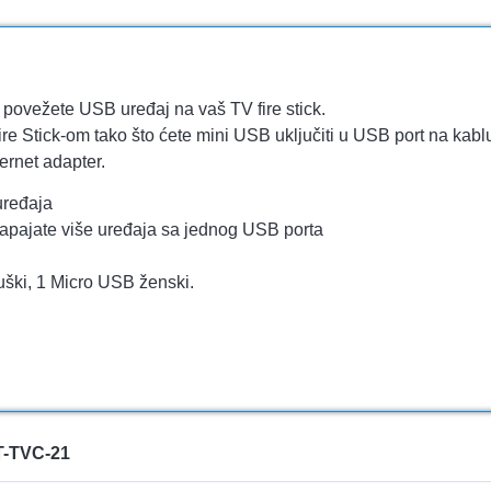
 povežete USB uređaj na vaš TV fire stick.
re Stick-om tako što ćete mini USB uključiti u USB port na kablu 
ernet adapter.
uređaja
apajate više uređaja sa jednog USB porta
uški, 1 Micro USB ženski.
KT-TVC-21