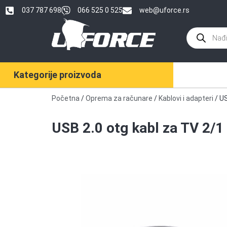
037 787 698
066 525 0 525
web@uforce.rs
Kategorije proizvoda
Početna
/
Oprema za računare
/
Kablovi i adapteri
/ US
USB 2.0 otg kabl za TV 2/