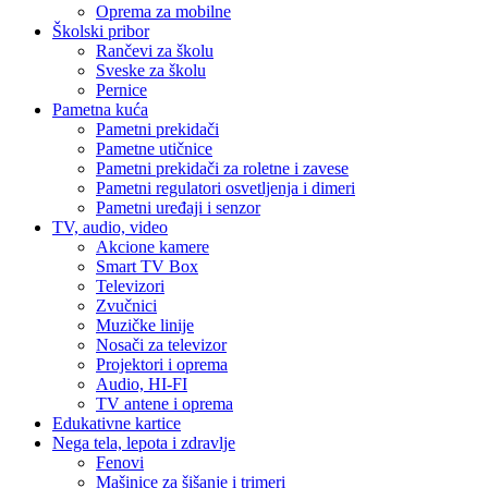
Oprema za mobilne
Školski pribor
Rančevi za školu
Sveske za školu
Pernice
Pametna kuća
Pametni prekidači
Pametne utičnice
Pametni prekidači za roletne i zavese
Pametni regulatori osvetljenja i dimeri
Pametni uređaji i senzor
TV, audio, video
Akcione kamere
Smart TV Box
Televizori
Zvučnici
Muzičke linije
Nosači za televizor
Projektori i oprema
Audio, HI-FI
TV antene i oprema
Edukativne kartice
Nega tela, lepota i zdravlje
Fenovi
Mašinice za šišanje i trimeri