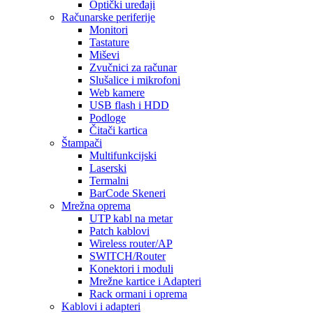
Optički uređaji
Računarske periferije
Monitori
Tastature
Miševi
Zvučnici za računar
Slušalice i mikrofoni
Web kamere
USB flash i HDD
Podloge
Čitači kartica
Štampači
Multifunkcijski
Laserski
Termalni
BarCode Skeneri
Mrežna oprema
UTP kabl na metar
Patch kablovi
Wireless router/AP
SWITCH/Router
Konektori i moduli
Mrežne kartice i Adapteri
Rack ormani i oprema
Kablovi i adapteri