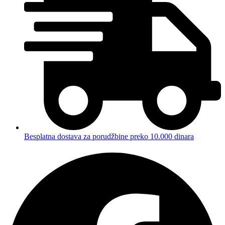
Besplatna dostava za porudžbine preko 10.000 dinara