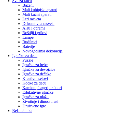
Sve za kuću
Bazeni
Mali kuhinjski aparati
Mali kućni aparati
Led rasveta
Dekorativna rasveta
Alati i oprema
Roštilji i grilovi
Lampe
Budilnici
Baterije
Novogodišnja dekoracija
Igračke za decu
Puzzle
Igračke za bebe
Igračke za devojčice
Igračke za dečake
Kreativni setovi
Kocke za decu
Kamioni, bageri, traktori
Edukativne igračke
Igračke za plažu
Životinje i dinosaurusi
Društvene igre
Bela tehnika