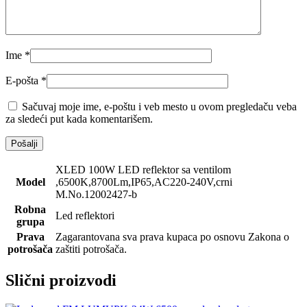
Ime
*
E-pošta
*
Sačuvaj moje ime, e-poštu i veb mesto u ovom pregledaču veba
za sledeći put kada komentarišem.
XLED 100W LED reflektor sa ventilom
Model
,6500K,8700Lm,IP65,AC220-240V,crni
M.No.12002427-b
Robna
Led reflektori
grupa
Prava
Zagarantovana sva prava kupaca po osnovu Zakona o
potrošača
zaštiti potrošača.
Slični proizvodi