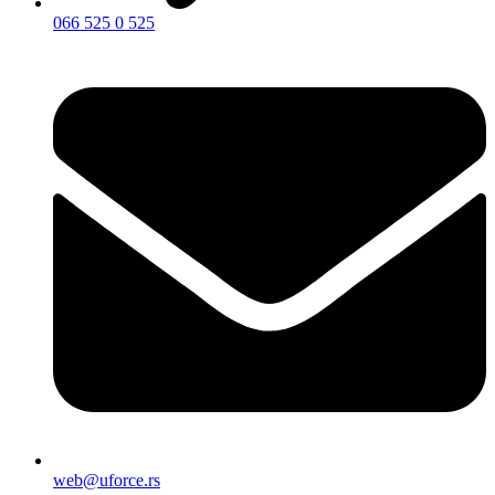
066 525 0 525
web@uforce.rs