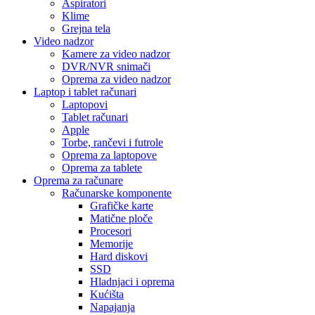
Aspiratori
Klime
Grejna tela
Video nadzor
Kamere za video nadzor
DVR/NVR snimači
Oprema za video nadzor
Laptop i tablet računari
Laptopovi
Tablet računari
Apple
Torbe, rančevi i futrole
Oprema za laptopove
Oprema za tablete
Oprema za računare
Računarske komponente
Grafičke karte
Matične ploče
Procesori
Memorije
Hard diskovi
SSD
Hladnjaci i oprema
Kućišta
Napajanja