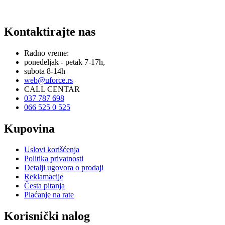
Kontaktirajte nas
Radno vreme:
ponedeljak - petak 7-17h,
subota 8-14h
web@uforce.rs
CALL CENTAR
037 787 698
066 525 0 525
Kupovina
Uslovi korišćenja
Politika privatnosti
Detalji ugovora o prodaji
Reklamacije
Česta pitanja
Plaćanje na rate
Korisnički nalog