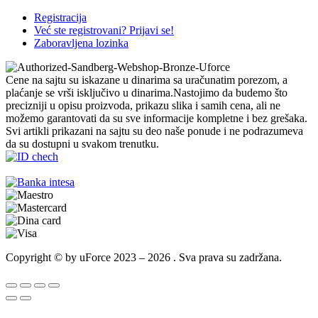
Registracija
Već ste registrovani? Prijavi se!
Zaboravljena lozinka
Cene na sajtu su iskazane u dinarima sa uračunatim porezom, a
plaćanje se vrši isključivo u dinarima.Nastojimo da budemo što
precizniji u opisu proizvoda, prikazu slika i samih cena, ali ne
možemo garantovati da su sve informacije kompletne i bez grešaka.
Svi artikli prikazani na sajtu su deo naše ponude i ne podrazumeva
da su dostupni u svakom trenutku.
Copyright © by uForce 2023 – 2026 . Sva prava su zadržana.