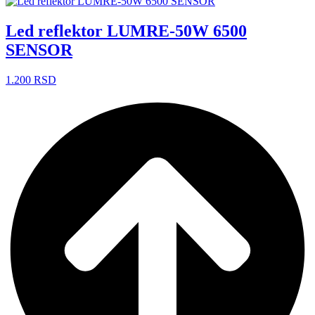
Led reflektor LUMRE-50W 6500
SENSOR
1.200
RSD