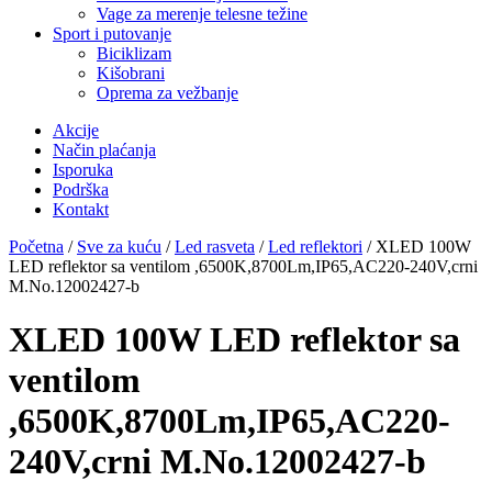
Vage za merenje telesne težine
Sport i putovanje
Biciklizam
Kišobrani
Oprema za vežbanje
Akcije
Način plaćanja
Isporuka
Podrška
Kontakt
Početna
/
Sve za kuću
/
Led rasveta
/
Led reflektori
/ XLED 100W
LED reflektor sa ventilom ,6500K,8700Lm,IP65,AC220-240V,crni
M.No.12002427-b
XLED 100W LED reflektor sa
ventilom
,6500K,8700Lm,IP65,AC220-
240V,crni M.No.12002427-b