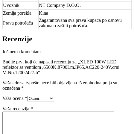
Uvoznik
NT Company D.O.O.
Zemlja porekla
Kina
Zagarantovana sva prava kupaca po osnovu
Prava potrošača
zakona o zaštiti potrošača.
Recenzije
Još nema komentara.
Budite prvi koji će napisati recenziju za „XLED 100W LED
reflektor sa ventilom ,6500K,8700Lm,IP65,AC220-240V,crni
M.No.12002427-b“
Vaša adresa e-pošte neće biti objavljena.
Neophodna polja su
označena
*
Vaša ocena
*
Vaša recenzija
*