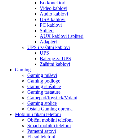
Iso konektori
Video kablovi
Audio kablovi
USB kablovi
PC kablovi
Spliteri
AUX kablovi i spliteri
Adapteri
UPS i zaštitni kablovi
UPS
Baterije za UPS
Zaštitni kablovi
Gaming
Gaming miševi
Gaming podloge
Gaming slušalice
Gaming tastature
Gamepad/Joystick/Volani
Gaming stolice
Ostala Gaming oprema
Mobilni i fiksni telefoni
Obični mobilni telefoni
Smart mobilni telefoni
Pametni satovi
Fiksni telefoni