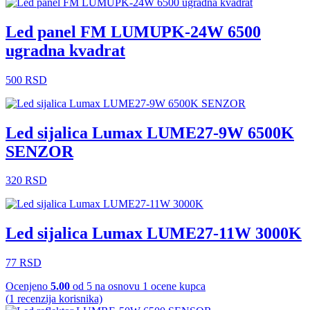
Led panel FM LUMUPK-24W 6500
ugradna kvadrat
500
RSD
Led sijalica Lumax LUME27-9W 6500K
SENZOR
320
RSD
Led sijalica Lumax LUME27-11W 3000K
77
RSD
Ocenjeno
5.00
od 5 na osnovu
1
ocene kupca
(
1
recenzija korisnika)