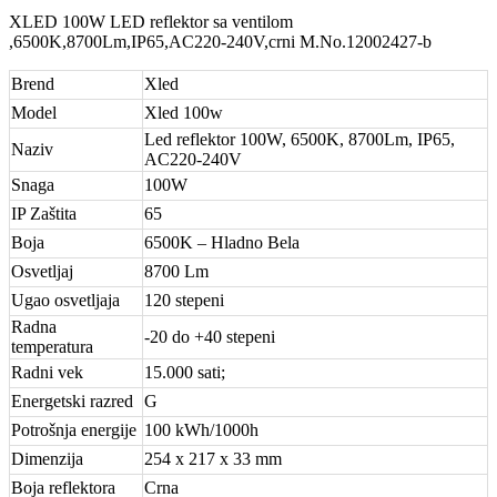
XLED 100W LED reflektor sa ventilom
,6500K,8700Lm,IP65,AC220-240V,crni M.No.12002427-b
Brend
Xled
Model
Xled 100w
Led reflektor 100W, 6500K, 8700Lm, IP65,
Naziv
AC220-240V
Snaga
100W
IP Zaštita
65
Boja
6500K – Hladno Bela
Osvetljaj
8700 Lm
Ugao osvetljaja
120 stepeni
Radna
-20 do +40 stepeni
temperatura
Radni vek
15.000 sati;
Energetski razred
G
Potrošnja energije
100 kWh/1000h
Dimenzija
254 x 217 x 33 mm
Boja reflektora
Crna