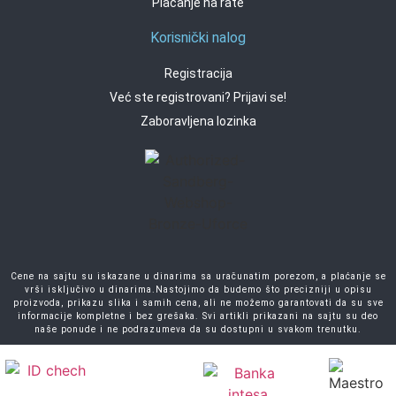
Plaćanje na rate
Korisnički nalog
Registracija
Već ste registrovani? Prijavi se!
Zaboravljena lozinka
Cene na sajtu su iskazane u dinarima sa uračunatim porezom, a plaćanje se
vrši isključivo u dinarima.Nastojimo da budemo što precizniji u opisu
proizvoda, prikazu slika i samih cena, ali ne možemo garantovati da su sve
informacije kompletne i bez grešaka. Svi artikli prikazani na sajtu su deo
naše ponude i ne podrazumeva da su dostupni u svakom trenutku.