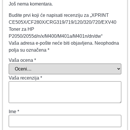
Još nema komentara.
Budite prvi koji će napisati recenziju za „XPRINT
CE505X/CF280X/CRG319/719/120/320/720/EXV40
Toner za HP
P2050/2055d/n/x/M400/M401a/M401n/dn/dw“
Vaša adresa e-pošte neće biti objavljena.
Neophodna
polja su označena
*
Vaša ocena
*
Vaša recenzija
*
Ime
*