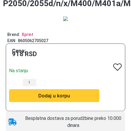
P2050/2055d/n/x/M400/M401a/M
Brend:
Xprint
EAN:
8605062705027
Cena:
918
RSD
Na stanju
Dodaj u korpu
Besplatna dostava za porudžbine preko 10.000
dinara