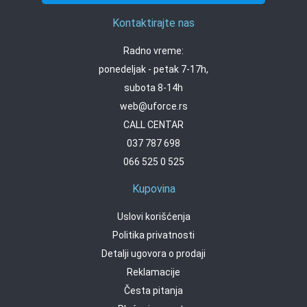
Kontaktirajte nas
Radno vreme:
ponedeljak - petak 7-17h,
subota 8-14h
web@uforce.rs
CALL CENTAR
037 787 698
066 525 0 525
Kupovina
Uslovi korišćenja
Politika privatnosti
Detalji ugovora o prodaji
Reklamacije
Česta pitanja