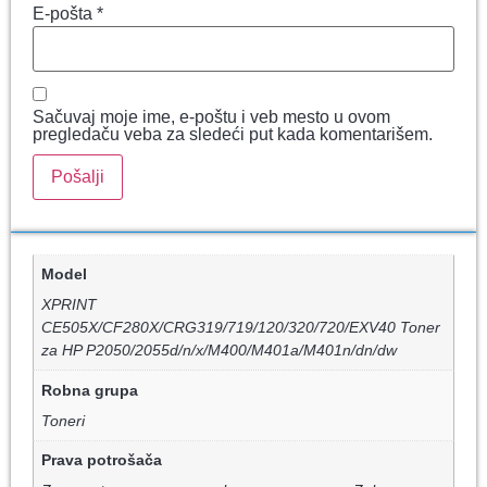
E-pošta
*
Sačuvaj moje ime, e-poštu i veb mesto u ovom
pregledaču veba za sledeći put kada komentarišem.
Model
XPRINT
CE505X/CF280X/CRG319/719/120/320/720/EXV40 Toner
za HP P2050/2055d/n/x/M400/M401a/M401n/dn/dw
Robna grupa
Toneri
Prava potrošača