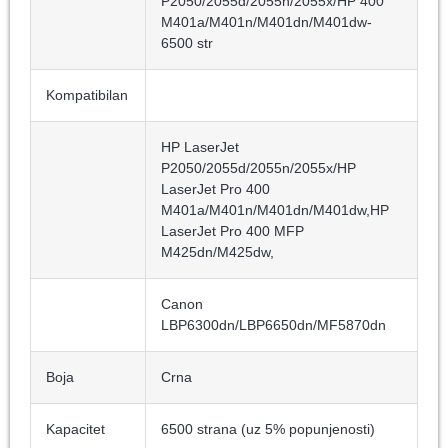
P2050/2055d/2055n/2055x/HP 400
M401a/M401n/M401dn/M401dw-
6500 str
Kompatibilan
HP LaserJet
P2050/2055d/2055n/2055x/HP
LaserJet Pro 400
M401a/M401n/M401dn/M401dw,HP
LaserJet Pro 400 MFP
M425dn/M425dw,
Canon
LBP6300dn/LBP6650dn/MF5870dn
Boja
Crna
Kapacitet
6500 strana (uz 5% popunjenosti)