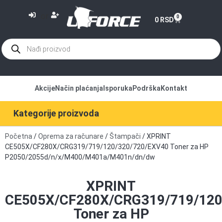
or
0
0
RSD
Akcije
Način plaćanja
Isporuka
Podrška
Kontakt
Kategorije proizvoda
Početna
/
Oprema za računare
/
Štampači
/ XPRINT
CE505X/CF280X/CRG319/719/120/320/720/EXV40 Toner za HP
P2050/2055d/n/x/M400/M401a/M401n/dn/dw
XPRINT
CE505X/CF280X/CRG319/719/120
Toner za HP