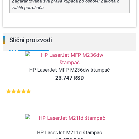
Zagarantovana sva prava kupaca po osnovu Zakona o
zaštiti potrošača.
Slični proizvodi
HP LaserJet MFP M236dw štampač
23.747
RSD
Ocenjeno
2
5.00
od 5
na osnovu
ocene
kupca
HP LaserJet M211d štampač