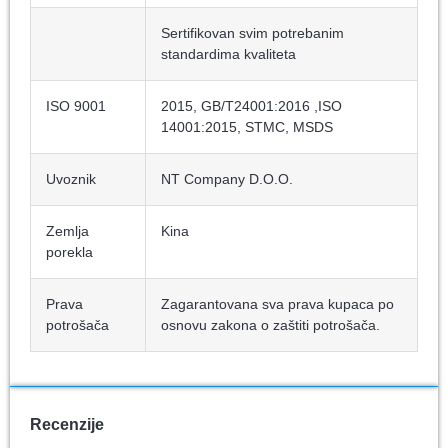
Sertifikovan svim potrebanim
standardima kvaliteta
ISO 9001
2015, GB/T24001:2016 ,ISO
14001:2015, STMC, MSDS
Uvoznik
NT Company D.O.O.
Zemlja
Kina
porekla
Prava
Zagarantovana sva prava kupaca po
potrošača
osnovu zakona o zaštiti potrošača.
Recenzije