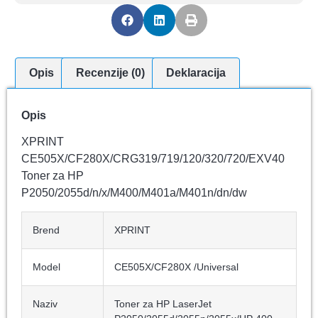
Opis
Recenzije (0)
Deklaracija
Opis
XPRINT
CE505X/CF280X/CRG319/719/120/320/720/EXV40
Toner za HP
P2050/2055d/n/x/M400/M401a/M401n/dn/dw
Brend
XPRINT
Model
CE505X/CF280X /Universal
Naziv
Toner za HP LaserJet