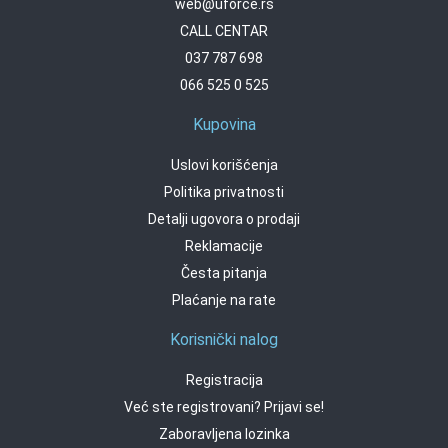
web@uforce.rs
CALL CENTAR
037 787 698
066 525 0 525
Kupovina
Uslovi korišćenja
Politika privatnosti
Detalji ugovora o prodaji
Reklamacije
Česta pitanja
Plaćanje na rate
Korisnički nalog
Registracija
Već ste registrovani? Prijavi se!
Zaboravljena lozinka