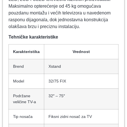
Maksimalno opterećenje od 45 kg omogućava
pouzdanu montažu i većih televizora u navedenom
rasponu dijagonala, dok jednostavna konstrukcija
olakšava brzu i preciznu instalaciju.
Tehničke karakteristike
Karakteristika
Vrednost
Brend
Xstand
Model
32/75 FIX
Podržane
32″ – 75″
veličine TV-a
Tip nosača
Fiksni zidni nosač za TV