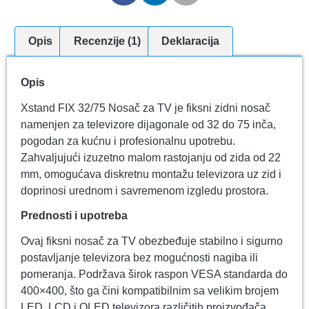
Opis
Recenzije (1)
Deklaracija
Opis
Xstand FIX 32/75 Nosač za TV je fiksni zidni nosač
namenjen za televizore dijagonale od 32 do 75 inča,
pogodan za kućnu i profesionalnu upotrebu.
Zahvaljujući izuzetno malom rastojanju od zida od 22
mm, omogućava diskretnu montažu televizora uz zid i
doprinosi urednom i savremenom izgledu prostora.
Prednosti i upotreba
Ovaj fiksni nosač za TV obezbeđuje stabilno i sigurno
postavljanje televizora bez mogućnosti nagiba ili
pomeranja. Podržava širok raspon VESA standarda do
400×400, što ga čini kompatibilnim sa velikim brojem
LED, LCD i OLED televizora različitih proizvođača.