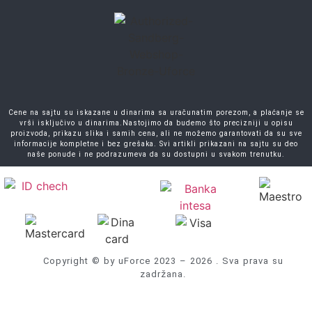
Cene na sajtu su iskazane u dinarima sa uračunatim porezom, a plaćanje se
vrši isključivo u dinarima.Nastojimo da budemo što precizniji u opisu
proizvoda, prikazu slika i samih cena, ali ne možemo garantovati da su sve
informacije kompletne i bez grešaka. Svi artikli prikazani na sajtu su deo
naše ponude i ne podrazumeva da su dostupni u svakom trenutku.
Copyright © by uForce 2023 – 2026 . Sva prava su
zadržana.