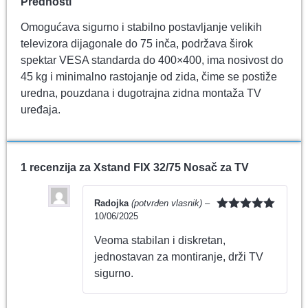
Prednosti
Omogućava sigurno i stabilno postavljanje velikih
televizora dijagonale do 75 inča, podržava širok
spektar VESA standarda do 400×400, ima nosivost do
45 kg i minimalno rastojanje od zida, čime se postiže
uredna, pouzdana i dugotrajna zidna montaža TV
uređaja.
1 recenzija za
Xstand FIX 32/75 Nosač za TV
Radojka
(potvrđen vlasnik)
–
10/06/2025
Ocenjeno
sa
5
od 5
Veoma stabilan i diskretan,
jednostavan za montiranje, drži TV
sigurno.