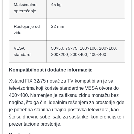
Maksimalno
45 kg
opterećenje
Rastojanje od
22 mm
zida
VESA
50×50, 75×75, 100×100, 200×100,
standardi
200×200, 200×400, 400×400
Kompatibilnost i dodatne informacije
Xstand FIX 32/75 nosač za TV kompatibilan je sa
televizorima koji koriste standardne VESA otvore do
400×400. Namenjen je za fiksnu zidnu montažu bez
nagiba, što ga čini idealnim rešenjem za prostorije gde
je potrebna stabilna i trajna postavka televizora, kao
što su dnevne sobe, sale za sastanke, konferencijske i
prezentacione prostorije.