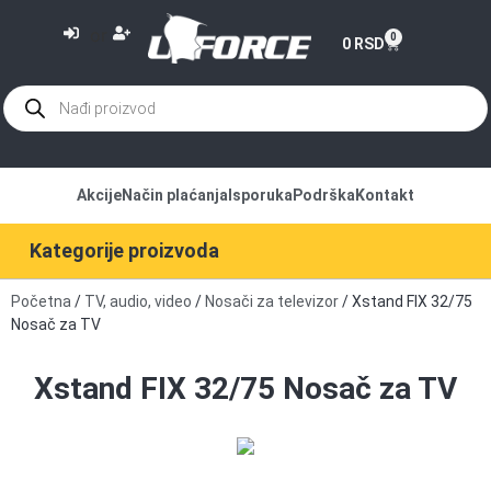
or
0
0
RSD
Akcije
Način plaćanja
Isporuka
Podrška
Kontakt
Kategorije proizvoda
Početna
/
TV, audio, video
/
Nosači za televizor
/ Xstand FIX 32/75
Nosač za TV
Xstand FIX 32/75 Nosač za TV