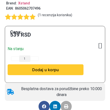
Brend:
Xstand
EAN:
8605062707496
(
1
recenzija korisnika)
Ocenjeno
1
5.00
od 5
Cena:
539
RSD
na osnovu
ocene kupca
Na stanju
Dodaj u korpu
Besplatna dostava za porudžbine preko 10.000
dinara