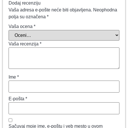
Dodaj recenziju
Vaša adresa e-pošte neće biti objavljena.
Neophodna
polja su označena
*
Vaša ocena
*
Vaša recenzija
*
Ime
*
E-pošta
*
Sačuvaj moje ime, e-poštu i veb mesto u ovom