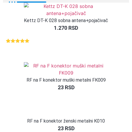
Kettz DT-K 028 sobna antena+pojačivač
1.270
RSD
Ocenjeno
1
5.00
od 5
na osnovu
ocene
kupca
RF na F konektor muški metalni FK009
23
RSD
RF na F konektor ženski metalni K010
23
RSD