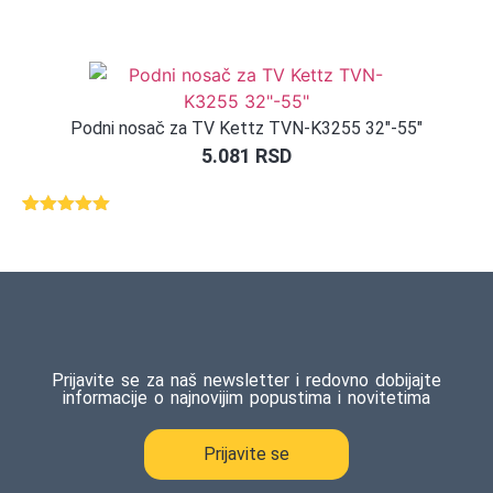
Podni nosač za TV Kettz TVN-K3255 32″-55″
5.081
RSD
Ocenjeno
1
5.00
od 5
na osnovu
ocene
kupca
Prijavite se za naš newsletter i redovno dobijajte
informacije o najnovijim popustima i novitetima
Prijavite se