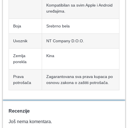
Kompatibilan sa svim Apple i Android
uređajima.
Boja
Srebrno bela
Uvoznik
NT Company D.O.O.
Zemlja
Kina
porekla
Prava
Zagarantovana sva prava kupaca po
potrošača
osnovu zakona o zaštiti potrošača.
Recenzije
Još nema komentara.