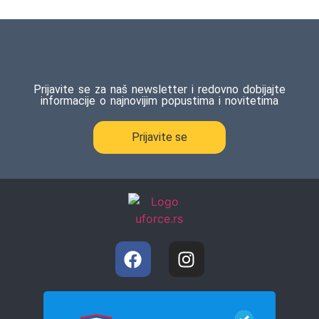
5.00
od 5
na osnovu
ocene
kupca
Prijavite se za naš newsletter i redovno dobijajte
informacije o najnovijim popustima i novitetima
Prijavite se