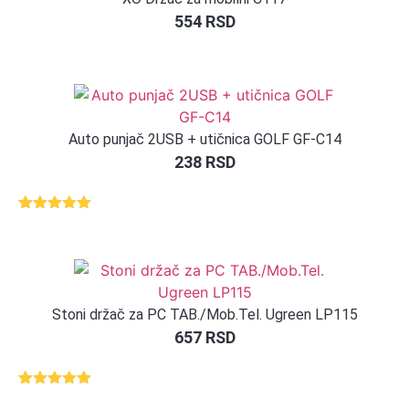
554
RSD
Auto punjač 2USB + utičnica GOLF GF-C14
238
RSD
Ocenjeno
1
5.00
od 5
na osnovu
ocene
kupca
Stoni držač za PC TAB./Mob.Tel. Ugreen LP115
657
RSD
Ocenjeno
1