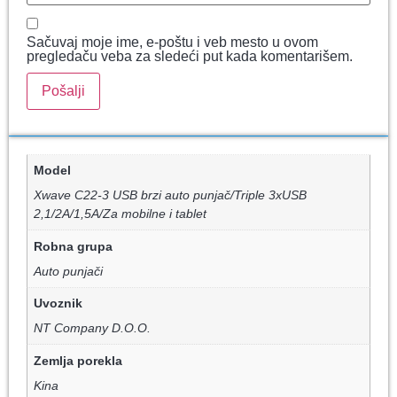
Sačuvaj moje ime, e-poštu i veb mesto u ovom
pregledaču veba za sledeći put kada komentarišem.
Model
Xwave C22-3 USB brzi auto punjač/Triple 3xUSB
2,1/2A/1,5A/Za mobilne i tablet
Robna grupa
Auto punjači
Uvoznik
NT Company D.O.O.
Zemlja porekla
Kina