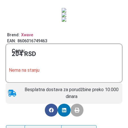
Brend:
Xwave
EAN:
8606016749463
Cena:
204
RSD
Nema na stanju
Besplatna dostava za porudžbine preko 10.000
dinara