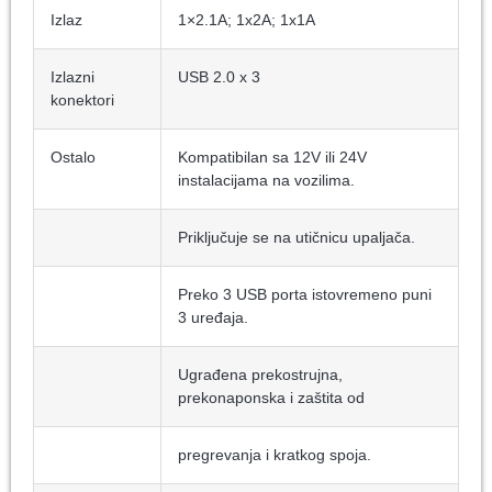
Izlaz
1×2.1A; 1x2A; 1x1A
Izlazni
USB 2.0 x 3
konektori
Ostalo
Kompatibilan sa 12V ili 24V
instalacijama na vozilima.
Priključuje se na utičnicu upaljača.
Preko 3 USB porta istovremeno puni
3 uređaja.
Ugrađena prekostrujna,
prekonaponska i zaštita od
pregrevanja i kratkog spoja.