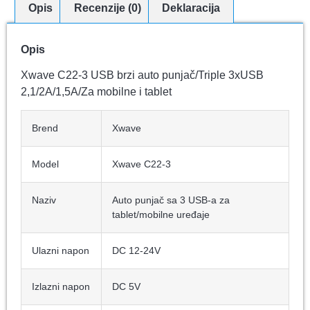
Opis
Recenzije (0)
Deklaracija
Opis
Xwave C22-3 USB brzi auto punjač/Triple 3xUSB
2,1/2A/1,5A/Za mobilne i tablet
Brend
Xwave
Model
Xwave C22-3
Naziv
Auto punjač sa 3 USB-a za
tablet/mobilne uređaje
Ulazni napon
DC 12-24V
Izlazni napon
DC 5V