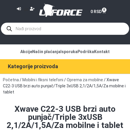
or
0
0
RSD
Akcije
Način plaćanja
Isporuka
Podrška
Kontakt
Kategorije proizvoda
Početna
/
Mobilni i fiksni telefoni
/
Oprema za mobilne
/ Xwave
C22-3 USB brzi auto punjač/Triple 3xUSB 2,1/2A/1,5A/Za mobilne i
tablet
Xwave C22-3 USB brzi auto
punjač/Triple 3xUSB
2,1/2A/1,5A/Za mobilne i tablet