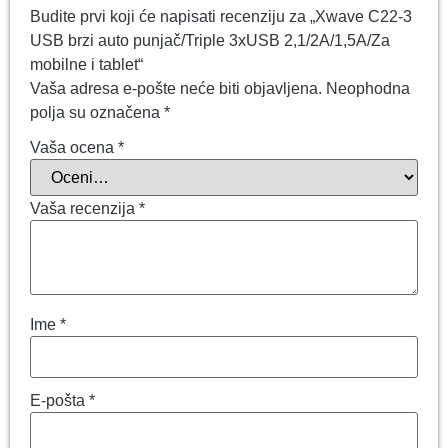
Budite prvi koji će napisati recenziju za „Xwave C22-3
USB brzi auto punjač/Triple 3xUSB 2,1/2A/1,5A/Za
mobilne i tablet“
Vaša adresa e-pošte neće biti objavljena.
Neophodna
polja su označena
*
Vaša ocena
*
Vaša recenzija
*
Ime
*
E-pošta
*