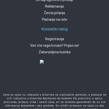
Reklamacije
Česta pitanja
Plaćanje na rate
Korisnički nalog
Registracija
Već ste registrovani? Prijavi se!
Zaboravljena lozinka
Cene na sajtu su iskazane u dinarima sa uračunatim porezom, a plaćanje se
vrši isključivo u dinarima.Nastojimo da budemo što precizniji u opisu
proizvoda, prikazu slika i samih cena, ali ne možemo garantovati da su sve
informacije kompletne i bez grešaka. Svi artikli prikazani na sajtu su deo