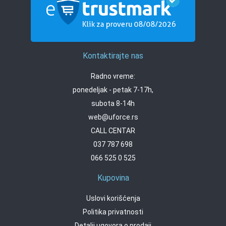
Kontaktirajte nas
Radno vreme:
ponedeljak - petak 7-17h,
subota 8-14h
web@uforce.rs
CALL CENTAR
037 787 698
066 525 0 525
Kupovina
Uslovi korišćenja
Politika privatnosti
Detalji ugovora o prodaji