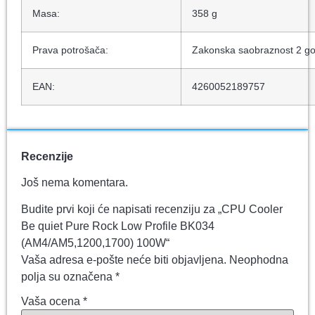
Masa:
358 g
Prava potrošača:
Zakonska saobraznost 2 god
EAN:
4260052189757
Recenzije
Još nema komentara.
Budite prvi koji će napisati recenziju za „CPU Cooler
Be quiet Pure Rock Low Profile BK034
(AM4/AM5,1200,1700) 100W“
Vaša adresa e-pošte neće biti objavljena.
Neophodna
polja su označena
*
Vaša ocena
*