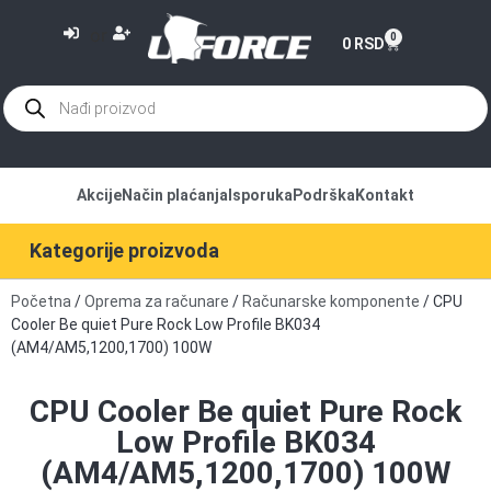
or
0
0
RSD
Akcije
Način plaćanja
Isporuka
Podrška
Kontakt
Kategorije proizvoda
Početna
/
Oprema za računare
/
Računarske komponente
/ CPU
Cooler Be quiet Pure Rock Low Profile BK034
(AM4/AM5,1200,1700) 100W
CPU Cooler Be quiet Pure Rock
Low Profile BK034
(AM4/AM5,1200,1700) 100W