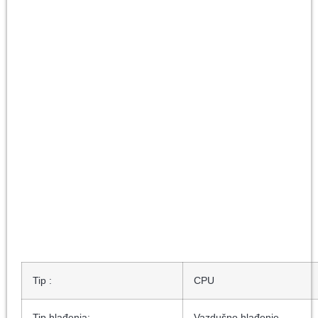
Tip :
CPU
Tip hlađenja:
Vazdušno hlađenje