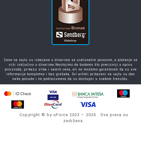
Cene na sajtu su iskazane u dinarima sa uračunatim porezom, a plaćanje se
vrši isključivo u dinarima.Nastojimo da budemo što precizniji u opisu
proizvoda, prikazu slika i samih cena, ali ne možemo garantovati da su sve
informacije kompletne i bez grešaka. Svi artikli prikazani na sajtu su deo
naše ponude i ne podrazumeva da su dostupni u svakom trenutku.
Copyright © by uForce 2023 – 2026 . Sva prava su
zadržana.