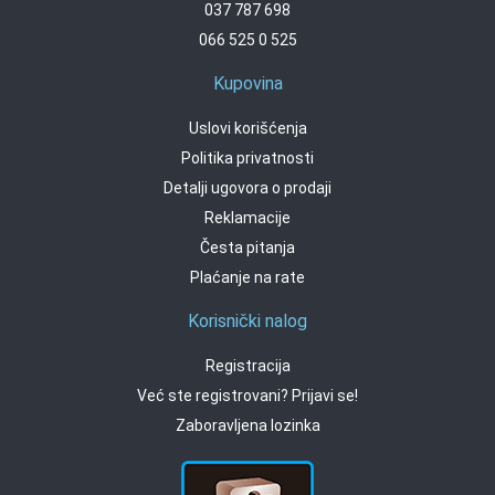
037 787 698
066 525 0 525
Kupovina
Uslovi korišćenja
Politika privatnosti
Detalji ugovora o prodaji
Reklamacije
Česta pitanja
Plaćanje na rate
Korisnički nalog
Registracija
Već ste registrovani? Prijavi se!
Zaboravljena lozinka