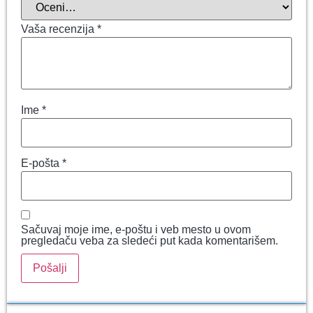
Vaša recenzija
*
Ime
*
E-pošta
*
Sačuvaj moje ime, e-poštu i veb mesto u ovom
pregledaču veba za sledeći put kada komentarišem.