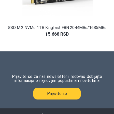
SSD M.2 NVMe 1TB Kingfast F8N 2044MBs/1685MBs
15.668
RSD
Prijavite se za naš newsletter i redovno dobijajte
informacije o najnovijim popustima i novitetima
Prijavite se